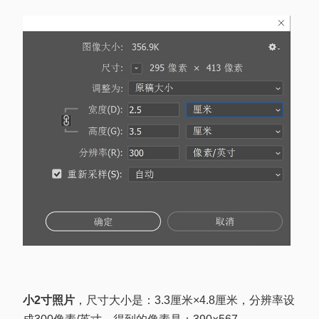
小2寸照片
，尺寸大小是：3.3厘米×4.8厘米，分辨率设