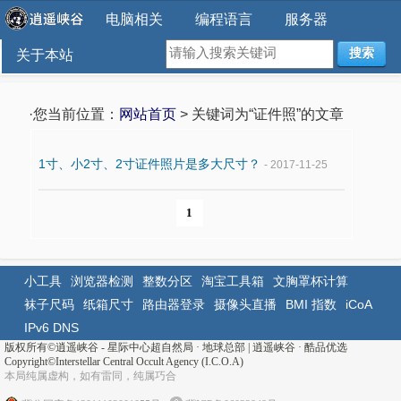
电脑相关
编程语言
服务器
搜索
关于本站
·您当前位置：
网站首页
> 关键词为“证件照”的文章
1寸、小2寸、2寸证件照片是多大尺寸？
- 2017-11-25
1
小工具
浏览器检测
整数分区
淘宝工具箱
文胸罩杯计算
袜子尺码
纸箱尺寸
路由器登录
摄像头直播
BMI 指数
iCoA
IPv6 DNS
版权所有©
逍遥峡谷 - 星际中心超自然局 · 地球总部
|
逍遥峡谷
·
酷品优选
Copyright©Interstellar Central Occult Agency (I.C.O.A)
本局纯属虚构，如有雷同，纯属巧合