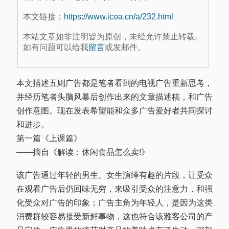
本文链接：
https://www.icoa.cn/a/232.html
本站文章如非注明皆为原创，未经允许禁止转载。
如有问题可以给我
留言
或发邮件。
本文描述五则广告都是笔者看到的电视广告重新思考，
并经历笔者头脑风暴后创作出来的文章描述稿，和广告
创作意图。现在发表希望能和众多广告爱好者共同探讨
和进步。
第一篇《上课篇》
——摘自《解读：休闲食品怎么卖!》
该广告通过年轻的男生、女生演绎有趣的片段，让受众
在观看广告后仍回味无穷，来吸引受众的注意力，和强
化受众对广告的印象；广告主角为年轻人，是因为这类
消费群较容易接受新鲜事物，这也符合该雅客公司的产