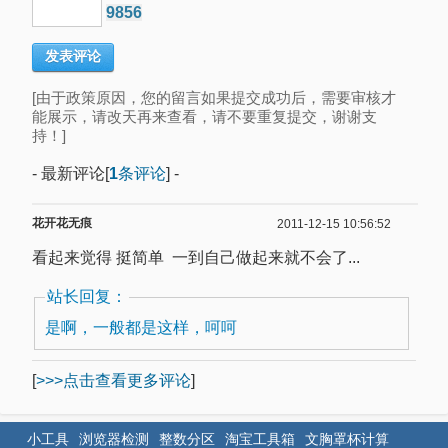
9856
[由于政策原因，您的留言如果提交成功后，需要审核才
能展示，请改天再来查看，请不要重复提交，谢谢支
持！]
- 最新评论[
1
条评论
] -
花开花无痕
2011-12-15 10:56:52
看起来觉得 挺简单 一到自己做起来就不会了...
站长回复：
是啊，一般都是这样，呵呵
[
>>>点击查看更多评论
]
小工具
浏览器检测
整数分区
淘宝工具箱
文胸罩杯计算