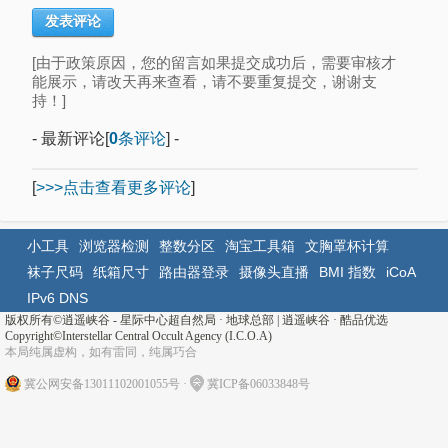
[由于政策原因，您的留言如果提交成功后，需要审核才
能展示，请改天再来查看，请不要重复提交，谢谢支
持！]
- 最新评论[
0
条评论
] -
[
>>>点击查看更多评论
]
小工具
浏览器检测
整数分区
淘宝工具箱
文胸罩杯计算
袜子尺码
纸箱尺寸
路由器登录
摄像头直播
BMI 指数
iCoA
IPv6 DNS
版权所有©
逍遥峡谷 - 星际中心超自然局 · 地球总部
|
逍遥峡谷
·
酷品优选
Copyright©Interstellar Central Occult Agency (I.C.O.A)
本局纯属虚构，如有雷同，纯属巧合
冀公网安备13011102001055号
·
冀ICP备06033848号