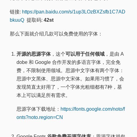
链接:
https://pan.baidu.com/s/1up3LOzBXZsfb1C7AD
bkuuQ
提取码:
42st
那么下面就介绍几款可以免费使用的字体：
开源的思源字体
，这个
可以用于任何领域
，是由 A
dobe 和 Google 合作开发的多语言字体，完全免
费，不限制使用领域。思源中文字体有两个字体：
思源中文黑体、思源中文宋体。如果用习惯了，会
发现简直太好用了，一个字体光粗细都有7种，基
本上可以满足所有需求。
思源字体下载地址：
https://fonts.google.com/noto/f
onts?noto.region=CN
Google Fonts
谷歌免费开源字体库
：思源字体就包