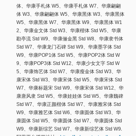
体、华康手札体 W5、华康手札体 W7、华康翩翩
体 W3、华康翩翩体 W5、华康黑体 W3、华康黑体
W5、华康黑体 W7、华康黑体 W9、华康黑体 W1
2、华康金文体 Std W3、华康楷体 Std W5、华康
勘亭流 Std W9、华康俪金黑 Std W8、华康隶书体
Std W7、华康龙门石碑 Std W9、华康墨字体 Std
W9、华康POP1体 Std W5、华康POP2体 Std W
9、华康POP3体 Std W12、华康少女文字 Std W
5、华康饰艺体 Std W7、华康瘦金体 Std W3、华
康宋体 Std W3、华康宋体 Std W5、华康宋体 Std
W7、华康标题宋 Std W9、华康宋体 Std W12、华
康唐风隶 Std W5、华康娃娃体 Std W5、华康魏碑
Std W7、华康正颜楷体 Std W7、华康雅宋体 Std
W9、华康雅艺体 Std W6、华康圆体 Std W3、华
康圆体 Std W5、华康圆体 Std W7、华康圆体 Std
W9、华康新综艺 Std W7、华康新综艺体 Std W9.