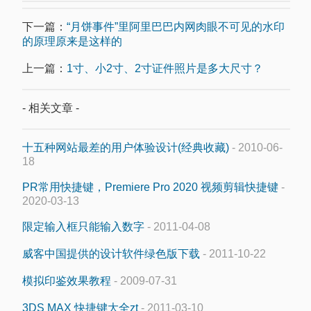
下一篇：
“月饼事件”里阿里巴巴内网肉眼不可见的水印
的原理原来是这样的
上一篇：
1寸、小2寸、2寸证件照片是多大尺寸？
- 相关文章 -
十五种网站最差的用户体验设计(经典收藏)
- 2010-06-
18
PR常用快捷键，Premiere Pro 2020 视频剪辑快捷键
-
2020-03-13
限定输入框只能输入数字
- 2011-04-08
威客中国提供的设计软件绿色版下载
- 2011-10-22
模拟印鉴效果教程
- 2009-07-31
3DS MAX 快捷键大全zt
- 2011-03-10