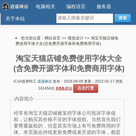
电脑相关
编程语言
服务器
搜索
关于本站
您当前位置：
网站首页
>>
视觉设计
>> 淘宝天猫店铺免
费使用字体大全(含免费开源字体和免费商用字体)
淘宝天猫店铺免费使用字体大全
(含免费开源字体和免费商用字体)
iCoA首席特工
逍遥峡谷
发布：2018-09-09 更新：2022-02-17 浏览
点击打赏
161454次
有
9
条评论
内容简介
经常有淘宝天猫店铺被某些字体公司投诉字体侵
权，让购买其价格不菲的字体授权。当然首先我们
要尊重版权的，但是其实市场上有可免费商用的字
体。本页面会持续更新免费或者开源的字体，都是