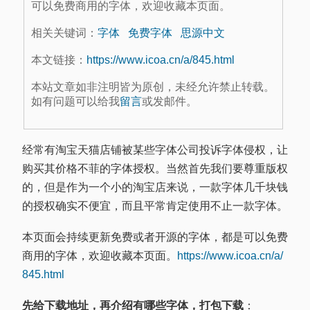
可以免费商用的字体，欢迎收藏本页面。
相关关键词：
字体
免费字体
思源中文
本文链接：
https://www.icoa.cn/a/845.html
本站文章如非注明皆为原创，未经允许禁止转载。
如有问题可以给我
留言
或发邮件。
经常有淘宝天猫店铺被某些字体公司投诉字体侵权，让
购买其价格不菲的字体授权。当然首先我们要尊重版权
的，但是作为一个小的淘宝店来说，一款字体几千块钱
的授权确实不便宜，而且平常肯定使用不止一款字体。
本页面会持续更新免费或者开源的字体，都是可以免费
商用的字体，欢迎收藏本页面。
https://www.icoa.cn/a/
845.html
先给下载地址，再介绍有哪些字体，打包下载
：