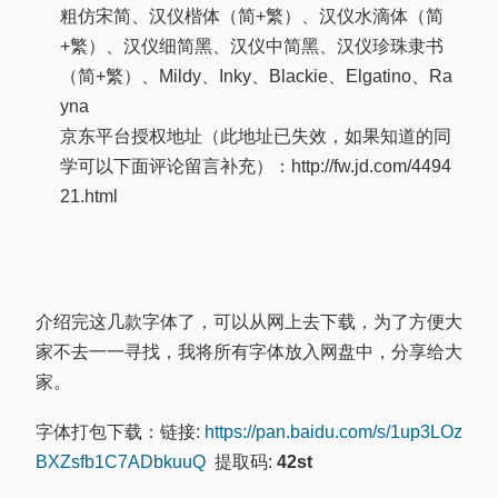
粗仿宋简、汉仪楷体（简+繁）、汉仪水滴体（简
+繁）、汉仪细简黑、汉仪中简黑、汉仪珍珠隶书
（简+繁）、Mildy、Inky、Blackie、Elgatino、Ra
yna
京东平台授权地址（此地址已失效，如果知道的同
学可以下面评论留言补充）：http://fw.jd.com/4494
21.html
介绍完这几款字体了，可以从网上去下载，为了方便大
家不去一一寻找，我将所有字体放入网盘中，分享给大
家。
字体打包下载：
链接:
https://pan.baidu.com/s/1up3LOz
BXZsfb1C7ADbkuuQ
提取码:
42st