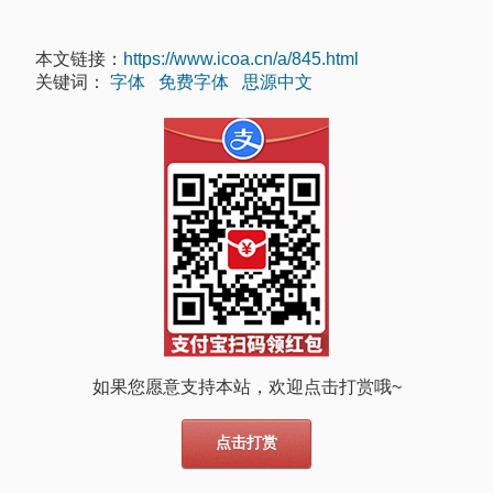
本文链接：
https://www.icoa.cn/a/845.html
关键词：
字体
免费字体
思源中文
如果您愿意支持本站，欢迎点击打赏哦~
点击打赏