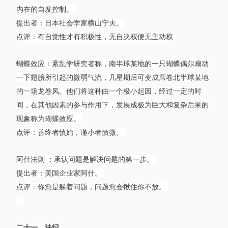
内在的自发控制。
提出者：日本社会学家横山宁夫。
点评：有自觉性才有积极性，无自决权便无主动权
蝴蝶效应：紊乱学研究者称，南半球某地的一只蝴蝶偶尔扇动
一下翅膀所引起的微弱气流，几星期后可变成席卷北半球某地
的一场龙卷风。他们将这种由一个极小起因，经过一定的时
间，在其他因素的参与作用下，发展成极为巨大和复杂后果的
现象称为蝴蝶效应。
点评：善终者慎始，谨小者慎微。
阿什法则 ：承认问题是解决问题的第一步。
提出者：美国企业家阿什。
点评：你愈是躲着问题，问题愈会揪住你不放。
二十一、法纪