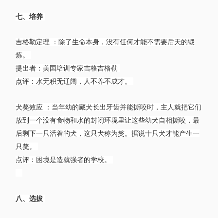
七、培养
吉格勒定理 ：除了生命本身，没有任何才能不需要后天的锻
炼。
提出者：美国培训专家吉格吉格勒
点评：水无积无辽阔，人不养不成才。
犬獒效应 ：当年幼的藏犬长出牙齿并能撕咬时，主人就把它们
放到一个没有食物和水的封闭环境里让这些幼犬自相撕咬，最
后剩下一只活着的犬，这只犬称为獒。据说十只犬才能产生一
只獒。
点评：困境是造就强者的学校。
八、选拔