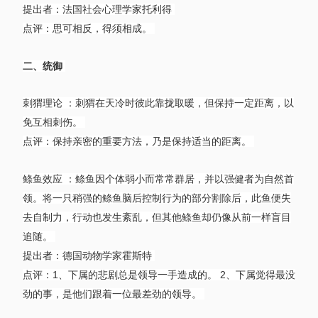
提出者：法国社会心理学家托利得
点评：思可相反，得须相成。
二、统御
刺猬理论 ：刺猬在天冷时彼此靠拢取暖，但保持一定距离，以
免互相刺伤。
点评：保持亲密的重要方法，乃是保持适当的距离。
鲦鱼效应 ：鲦鱼因个体弱小而常常群居，并以强健者为自然首
领。将一只稍强的鲦鱼脑后控制行为的部分割除后，此鱼便失
去自制力，行动也发生紊乱，但其他鲦鱼却仍像从前一样盲目
追随。
提出者：德国动物学家霍斯特
点评：1、下属的悲剧总是领导一手造成的。 2、下属觉得最没
劲的事，是他们跟着一位最差劲的领导。