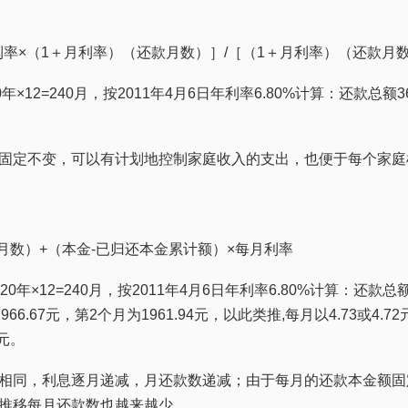
利率×（1＋月利率）（还款月数）］/［（1＋月利率）（还款月
12=240月，按2011年4月6日年利率6.80%计算：还款总额366
固定不变，可以有计划地控制家庭收入的支出，也便于每个家庭
月数）+（本金-已归还本金累计额）×每月利率
年×12=240月，按2011年4月6日年利率6.80%计算：还款总额3
966.67元，第2个月为1961.94元，以此类推,每月以4.73或4
6元。
相同，利息逐月递减，月还款数递减；由于每月的还款本金额固
推移每月还款数也越来越少。