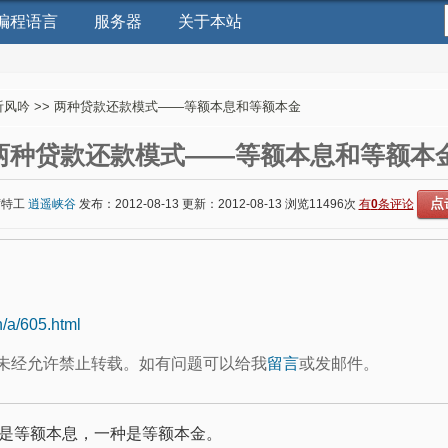
编程语言
服务器
关于本站
听风吟
>> 两种贷款还款模式——等额本息和等额本金
两种贷款还款模式——等额本息和等额本
点
席特工
逍遥峡谷
发布：2012-08-13 更新：2012-08-13 浏览
11496次
有
0
条评论
n/a/605.html
未经允许禁止转载。如有问题可以给我
留言
或发邮件。
是等额本息，一种是等额本金。