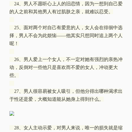
24、男人不愿听心上人的旧恋情，因为一想到自己爱
的人之前和其他男人有过肌肤之亲，就难以忍受。
25、面对两个对自己有爱意的人，女人会在徘徊中选
择，男人不会为此烦恼——他其实只想同时追上两个人
呢！
26、男人爱上一个女人，不一定对她有强烈的亲热冲
动，反倒对一些他只是喜欢而不爱的女人，冲动更大
些。
27、男人很容易被女人吸引，但他分得出哪种渴求出
于性还是爱，大概知道能从她身上得到什么。
28、女人主动示爱，对男人来说，唯一的损失就是缩