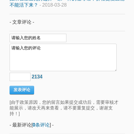
不能活下来？
- 2018-03-28
- 文章评论 -
2134
[由于政策原因，您的留言如果提交成功后，需要审核才
能展示，请改天再来查看，请不要重复提交，谢谢支
持！]
- 最新评论[
0
条评论
] -