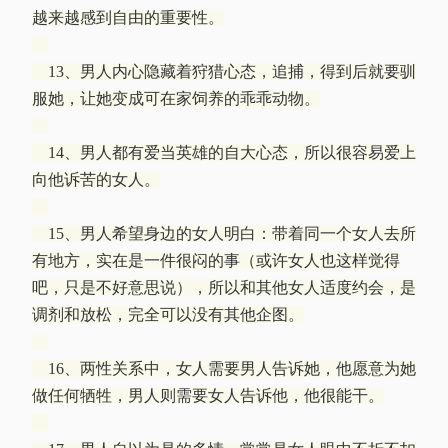
越来越感到自由的重要性。
13、男人内心隐藏着狩猎心态，追捕，得到后就要驯
服她，让她变成可在家饲养的乖乖动物。
14、男人都有爱当英雄的自大心态，所以很容易爱上
向他诉苦的女人。
15、男人希望身边的女人明白：带着同一个女人去所
有地方，实在是一件很闷的事（或许女人也这样觉得
吧，只是不好意思说），所以和其他女人适度约会，是
调剂和放松，完全可以没有其他企图。
16、两性关系中，女人需要男人告诉她，他愿意为她
做任何牺牲，男人则需要女人告诉他，他很能干。