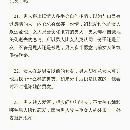
么爱听呢！
21、男人遇上旧情人多半会自作多情，以为与自己有
过感情的人，内心总会保存一份情，幻想爱过他的女人
永远爱他。女人只会美化眼前的男人，男人却不自觉地
美化逝去的恋情。所以男人比女人更认同：分手还是朋
友。不管是甩人还是被甩，男人多半愿意与前女友继续
保持联络。
22、女人在意男友以前的女友，男人却在意女人离开
他后找个什么样的男友。如果分手后仍是朋友的，他会
时不时批评她的男友。
23、男人跌入爱河，很少问她的过去，不太关心她和
哪种男人谈过恋爱，因为男人较注重女人的外表——外
表就是现在。