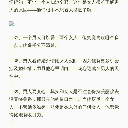
切碎的，不让一个人知道全部。这也是女人很难了解男
人的原因——他们根本不想被人彻底了解。
37、一个男人可以爱上两个女人，但究竟喜欢哪个多
一点，他多半分不清楚。
38、男人看待婚外情比女人实际，因为他有更多机会
涉及婚外情，而且他心里明白——花心隐藏在男人的天
性中。
39、男人要变心，其实和女人是否注意保持美丽仪表
没直接关系，那只是他的借口之一。当他厌倦一个女
人，不管她多漂亮，只要是她以外的任何女人，他都觉
得比她有吸引力。