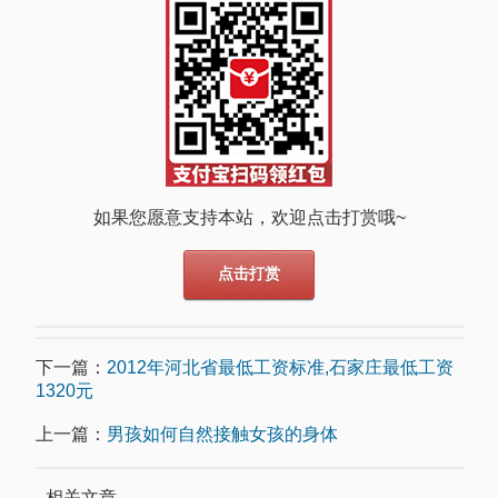
如果您愿意支持本站，欢迎点击打赏哦~
点击打赏
下一篇：
2012年河北省最低工资标准,石家庄最低工资
1320元
上一篇：
男孩如何自然接触女孩的身体
- 相关文章 -