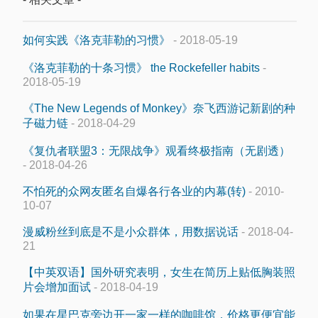
如何实践《洛克菲勒的习惯》
- 2018-05-19
《洛克菲勒的十条习惯》 the Rockefeller habits
-
2018-05-19
《The New Legends of Monkey》奈飞西游记新剧的种
子磁力链
- 2018-04-29
《复仇者联盟3：无限战争》观看终极指南（无剧透）
- 2018-04-26
不怕死的众网友匿名自爆各行各业的内幕(转)
- 2010-
10-07
漫威粉丝到底是不是小众群体，用数据说话
- 2018-04-
21
【中英双语】国外研究表明，女生在简历上贴低胸装照
片会增加面试
- 2018-04-19
如果在星巴克旁边开一家一样的咖啡馆，价格更便宜能