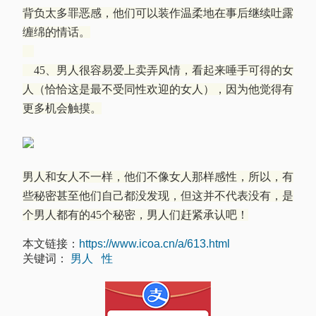
背负太多罪恶感，他们可以装作温柔地在事后继续吐露
缠绵的情话。
45、男人很容易爱上卖弄风情，看起来唾手可得的女
人（恰恰这是最不受同性欢迎的女人），因为他觉得有
更多机会触摸。
男人和女人不一样，他们不像女人那样感性，所以，有
些秘密甚至他们自己都没发现，但这并不代表没有，是
个男人都有的45个秘密，男人们赶紧承认吧！
本文链接：
https://www.icoa.cn/a/613.html
关键词：
男人
性