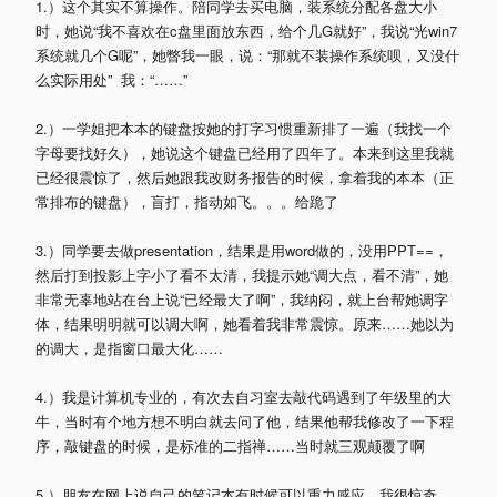
1.）这个其实不算操作。陪同学去买电脑，装系统分配各盘大小
时，她说“我不喜欢在c盘里面放东西，给个几G就好”，我说“光win7
系统就几个G呢”，她瞥我一眼，说：“那就不装操作系统呗，又没什
么实际用处” 我：“……”
2.）一学姐把本本的键盘按她的打字习惯重新排了一遍（我找一个
字母要找好久），她说这个键盘已经用了四年了。本来到这里我就
已经很震惊了，然后她跟我改财务报告的时候，拿着我的本本（正
常排布的键盘），盲打，指动如飞。。。给跪了
3.）同学要去做presentation，结果是用word做的，没用PPT==，
然后打到投影上字小了看不太清，我提示她“调大点，看不清”，她
非常无辜地站在台上说“已经最大了啊”，我纳闷，就上台帮她调字
体，结果明明就可以调大啊，她看着我非常震惊。原来……她以为
的调大，是指窗口最大化……
4.）我是计算机专业的，有次去自习室去敲代码遇到了年级里的大
牛，当时有个地方想不明白就去问了他，结果他帮我修改了一下程
序，敲键盘的时候，是标准的二指禅……当时就三观颠覆了啊
5.）朋友在网上说自己的笔记本有时候可以重力感应，我很惊奇，