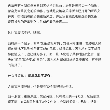
再后来有次我偶然间看到老妈拷贝歌曲，居然是每拷贝一个新歌，
都会完全重复之前的动作，也就是说她会关掉所有已打开的IE和文
件夹，按照我教的步骤重新来过。并且我看她也没抱怨步骤复杂，
反而操作的轻车熟路，胜似闲庭信步啊......
这让我震惊不已。嘿嘿。
我得到一个启示：简单/复杂是相对的，对使用者来讲，能够在无障
碍的情况下达到她所要完成的目标，就是简单，因为相对完不成目
标的情况下，这已经好多了。而一旦TA发现了某种“捷径”之后，原
先的“简单”就会变成“复杂”，因为相对完成目标的效率来说，有更好
的选择了。
什么是简单？“
简单就是不复杂
”。
之前我不能理解，但是现在我特能理解这句话。
我一朋友，重做系统，忘记分区，只有偌大的一个C盘，然后他觉
得不爽，在C盘里创建了3个文件夹，分别叫“D盘”，“E盘”，“F盘”