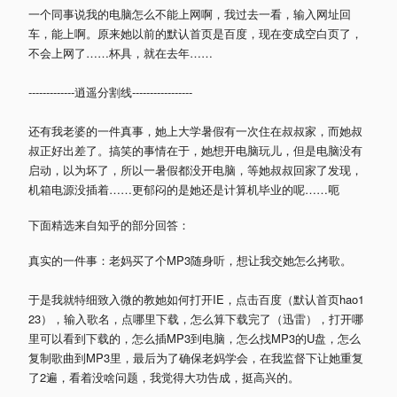
一个同事说我的电脑怎么不能上网啊，我过去一看，输入网址回
车，能上啊。原来她以前的默认首页是百度，现在变成空白页了，
不会上网了……杯具，就在去年……
-------------逍遥分割线-----------------
还有我老婆的一件真事，她上大学暑假有一次住在叔叔家，而她叔
叔正好出差了。搞笑的事情在于，她想开电脑玩儿，但是电脑没有
启动，以为坏了，所以一暑假都没开电脑，等她叔叔回家了发现，
机箱电源没插着……更郁闷的是她还是计算机毕业的呢……呃
下面精选来自知乎的部分回答：
真实的一件事：老妈买了个MP3随身听，想让我交她怎么拷歌。
于是我就特细致入微的教她如何打开IE，点击百度（默认首页hao1
23），输入歌名，点哪里下载，怎么算下载完了（迅雷），打开哪
里可以看到下载的，怎么插MP3到电脑，怎么找MP3的U盘，怎么
复制歌曲到MP3里，最后为了确保老妈学会，在我监督下让她重复
了2遍，看着没啥问题，我觉得大功告成，挺高兴的。