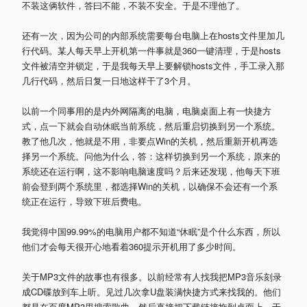
不装这俩软件，答曰不能，不装不安全。于是不理他了。
还有一次，因为公司的内部系统需要每台电脑上在hosts文件里加几
行代码。某人每天早上开机第一件事就是360一键清理，于是hosts
文件被清空并锁定，于是我每天早上要解锁hosts文件，手工录入那
几行代码，然后日复一日地这样干了3个月。
以前一个同事用的是内外网隔离的电脑，电脑桌面上有一快捷方
式，点一下就会自动休眠当前系统，然后重启切换到另一个系统。
教了他几次，他就是不用，非要点Win的关机，然后重新开机再选
择另一个系统。问他为什么，答：这样切换到另一个系统，原来的
系统还在运行啊，这不影响电脑速度吗？后来还发现，他每天下班
前会登到两个系统里，都选择Win的关机，以确保不会还有一个系
统正在运行，导致下班后费电。
我觉得中国99.99%的电脑用户都不知道“休眠”是个什么东西，所以
他们才会每天很开心地看着360提示开机用了多少时间。
关于MP3文件的故事也有很多。以前经常有人找我把MP3音乐刻录
成CD碟放到车上听。见过几次拿U盘装满快捷方式来找我的。他们
都是在百度MP3里搜索歌曲，然后直接把下载链接拖到桌面上，于