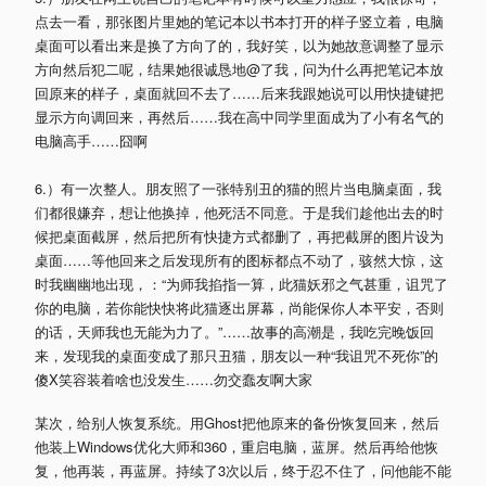
点去一看，那张图片里她的笔记本以书本打开的样子竖立着，电脑
桌面可以看出来是换了方向了的，我好笑，以为她故意调整了显示
方向然后犯二呢，结果她很诚恳地@了我，问为什么再把笔记本放
回原来的样子，桌面就回不去了……后来我跟她说可以用快捷键把
显示方向调回来，再然后……我在高中同学里面成为了小有名气的
电脑高手……囧啊
6.）有一次整人。朋友照了一张特别丑的猫的照片当电脑桌面，我
们都很嫌弃，想让他换掉，他死活不同意。于是我们趁他出去的时
候把桌面截屏，然后把所有快捷方式都删了，再把截屏的图片设为
桌面……等他回来之后发现所有的图标都点不动了，骇然大惊，这
时我幽幽地出现，：“为师我掐指一算，此猫妖邪之气甚重，诅咒了
你的电脑，若你能快快将此猫逐出屏幕，尚能保你人本平安，否则
的话，天师我也无能为力了。”……故事的高潮是，我吃完晚饭回
来，发现我的桌面变成了那只丑猫，朋友以一种“我诅咒不死你”的
傻X笑容装着啥也没发生……勿交蠢友啊大家
某次，给别人恢复系统。用Ghost把他原来的备份恢复回来，然后
他装上Windows优化大师和360，重启电脑，蓝屏。然后再给他恢
复，他再装，再蓝屏。持续了3次以后，终于忍不住了，问他能不能