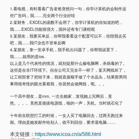
1.看电视，有时看着广告老爸突然问一句，你学计算机的会制作这
些广告吗，我.......完全两个行业好哇
2.某财务，EXCEL的函数不会用了，你学计算机的你知道的吧，
我......EXCEL功能很强大，国外还有专门课程呢
3.某朋友，我要买单反，你帮我看看这个配置可以不，你陪我去买
吧，我......我IT业也不管单反啊
4.某朋友，拿一安卓手机，我手机出问题了，你帮我设置下，
我.......姐用的是ios.
以上是几个代表性的情况，就别提那什么修电脑啊，杀病毒的了。
这些是在非IT环境下。但在公司又完全不一样了，某天网线坏了，
让工程部拿了把钳子来，我就直接顺手做了个水晶头，结果那男同
事用很奇怪的眼光看着我，你居然会做网线，呃。。。
一个高中朋友，是mm, 一次去她家，发现她上完网后，竟
然。。。。竟然直接拔电源线，啪的一声，关机。当时就石化了
十年前在联想打工的时候，一女人买了电脑回去，过两天跑过来
闹。理由是她发邮件给别人，收不到回信，要求退电脑.......
本文链接：
https://www.icoa.cn/a/586.html