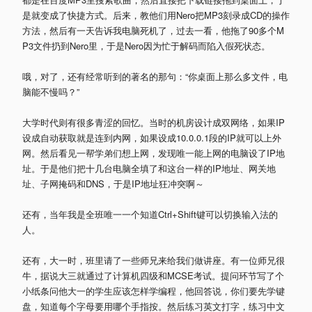
是就变成了快捷方式。后来，教他们用Nero把MP3刻录成CD的操作
方法，然后有一天告诉我电脑死机了，过去一看，他拖了90多个M
P3文件扔到Nero里，于是Nero因为忙于解码而陷入假死状态。
哦，对了，还有经常听到的著名的那句：“你桌面上那么多文件，电
脑能不慢吗？”
大学时代则有很多青涩的回忆。当时的机房设计成双网络，如果IP
设成自动获取就是连到内网，如果设成10.0.0.1段的IP就可以上外
网。然后看见一帮学弟们想上网，发现唯一能上网的电脑设了IP地
址。于是他们把十几台电脑全填了和这台一样的IP地址、网关地
址、子网掩码和DNS，于是IP地址狂冲突啊～
还有，当年我是全班唯一一个知道Ctrl+Shift键可以切换输入法的
人。
还有，大一时，班里请了一些师兄来给我们做讲座。有一位师兄很
牛，据说大三就通过了计算机四级和MCSE考试。提问环节写了个
小纸条问他大一的学生应该怎样学编程，他回答说，你们要先学键
盘，知道每个字母要用哪个手指按。然后练习英文打字，练习中文