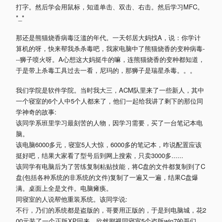
打字。然后学会用鼠标，知道单击、双击、右击。然后学习MFC。
*_*
那还是熊猫烧香病毒泛滥的年代。一天邻居大妈找A，说：你学计
算机的呀，快来帮我杀杀毒吧，我家电脑中了熊猫烧香的变种病毒-
--狮子喷火呀。A心想这大妈挺牛的嘛，连熊猫烧香的变种都知道，
于是带上杀毒工具过去一看，尼玛的，那狮子是瑞星杀毒。。。
我们学院是软件学院。当时我大三，ACM队里来了一些新人，其中
一个寝室的6个人中5个人都来了，他们一起给我讲了剩下的那位同
学神奇的故事:
该同学系班里学习最刻苦的人物，因学习需要，买了一台笔记本电
脑。
该电脑6000多元，寝室5人大惊，6000多的笔记本，咋说配置应该
挺好吧，结果大家看了型号后到网上搜索，只卖3000多......
该同学有电脑后为了苦练复制粘贴技能，将C盘的文件都复制到了C
盘(包括各种系统的非系统的文件)复制了一遍又一遍，结果C盘爆
满。桌面上全是文件。电脑瘫痪。
同寝室的人说帮他重装系统。该同学说:
不行，乃们的系统都是盗版的，哥要用正版的，于是到电脑城，花2
00元装了一个正版XP回来，欣然鄙视同寝室5个盗版win7的哥们。