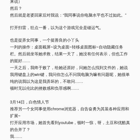
来说）
然后？
然后就是老婆回家后对我说：“我同事说你电脑水平也不过如此。”
打开扫雷，狂点一番，以为这个游戏完全是碰运气。
也是捉弄女同事，一个挺善良的小丫头
一列的操作：桌面截屏~设为桌面~转移桌面图标~自动隐藏任务
栏。然后就坐等她求救，结果一天了，她没有任何表示，但也工作
的挺好……
一天之后，我终于败了，给她还原好，问她怎么找到文件的，她说
我用键盘上的win键，我问你怎么不问我电脑为嘛有问题呢，她很单
纯的说我以为这是我弄坏的，不敢问……
顿时无以伦比的挫败感和负罪感啊……
3月14日，白色情人节
推荐另一个女同事使用chrome浏览器，自告奋勇为其装各种应用和
扩展~
打开应用市场，她首先看到youtube，顿时一惊，呀，土豆和优酷真
的合并了？
我……