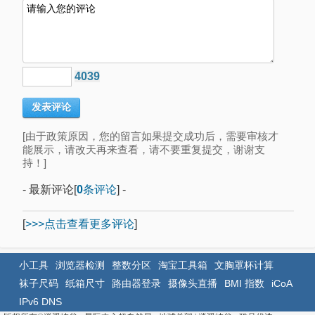
4039
[由于政策原因，您的留言如果提交成功后，需要审核才
能展示，请改天再来查看，请不要重复提交，谢谢支
持！]
- 最新评论[
0
条评论
] -
[
>>>点击查看更多评论
]
小工具
浏览器检测
整数分区
淘宝工具箱
文胸罩杯计算
袜子尺码
纸箱尺寸
路由器登录
摄像头直播
BMI 指数
iCoA
IPv6 DNS