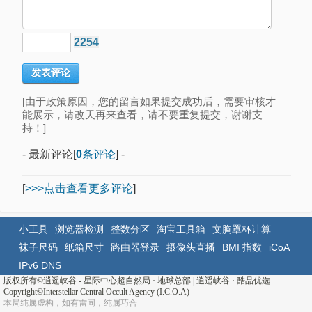
2254
[由于政策原因，您的留言如果提交成功后，需要审核才
能展示，请改天再来查看，请不要重复提交，谢谢支
持！]
- 最新评论[
0
条评论
] -
[
>>>点击查看更多评论
]
小工具
浏览器检测
整数分区
淘宝工具箱
文胸罩杯计算
袜子尺码
纸箱尺寸
路由器登录
摄像头直播
BMI 指数
iCoA
IPv6 DNS
版权所有©
逍遥峡谷 - 星际中心超自然局 · 地球总部
|
逍遥峡谷
·
酷品优选
Copyright©Interstellar Central Occult Agency (I.C.O.A)
本局纯属虚构，如有雷同，纯属巧合