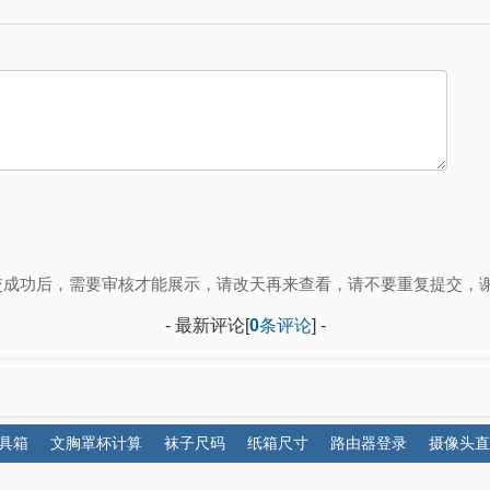
交成功后，需要审核才能展示，请改天再来查看，请不要重复提交，谢
- 最新评论[
0
条评论
] -
具箱
文胸罩杯计算
袜子尺码
纸箱尺寸
路由器登录
摄像头直