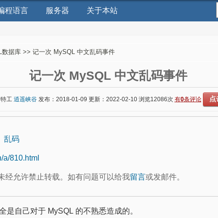
编程语言
服务器
关于本站
L数据库
>> 记一次 MySQL 中文乱码事件
记一次 MySQL 中文乱码事件
点
席特工
逍遥峡谷
发布：2018-01-09 更新：2022-02-10 浏览
12086次
有
0
条评论
乱码
n/a/810.html
未经允许禁止转载。如有问题可以给我
留言
或发邮件。
是自己对于 MySQL 的不熟悉造成的。