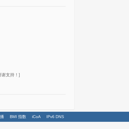
谢支持！]
播
BMI 指数
iCoA
IPv6 DNS