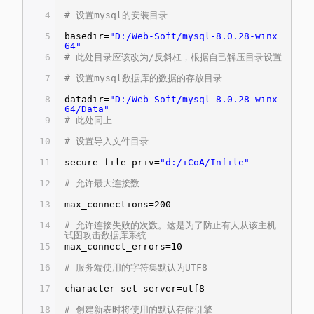
4
# 设置mysql的安装目录
5
basedir=
"D:/Web-Soft/mysql-8.0.28-winx
64"
6
# 此处目录应该改为/反斜杠，根据自己解压目录设置
7
# 设置mysql数据库的数据的存放目录
8
datadir=
"D:/Web-Soft/mysql-8.0.28-winx
64/Data"
9
# 此处同上
10
# 设置导入文件目录
11
secure-file-priv=
"d:/iCoA/Infile"
12
# 允许最大连接数
13
max_connections=200
14
# 允许连接失败的次数。这是为了防止有人从该主机
试图攻击数据库系统
15
max_connect_errors=10
16
# 服务端使用的字符集默认为UTF8
17
character-set-server=utf8
18
# 创建新表时将使用的默认存储引擎