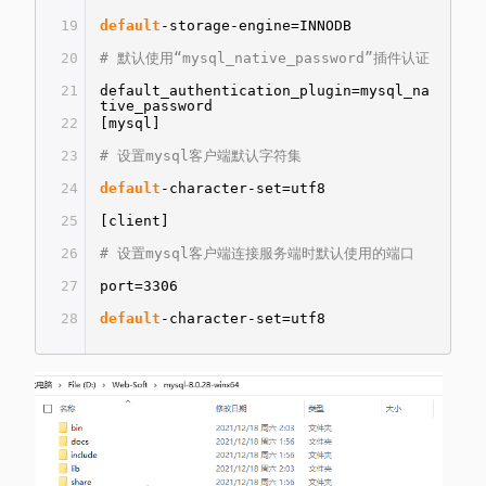
19
default
-storage-engine=INNODB
20
# 默认使用“mysql_native_password”插件认证
21
default_authentication_plugin=mysql_na
tive_password
22
[mysql]
23
# 设置mysql客户端默认字符集
24
default
-character-set=utf8
25
[client]
26
# 设置mysql客户端连接服务端时默认使用的端口
27
port=3306
28
default
-character-set=utf8