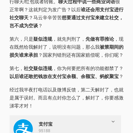
行聊天/红包或者转账。
聊天过程中说一些商业词语
很
正常啊？这就判定为发广告？以后
谁还会用支付宝进行
社交聊天
？马云辛辛苦苦
想要通过支付宝来建立社交，
岂不成为空谈
？
第六，只是
疑似违规
，就先判刑了，
先做有罪推论
，现
在既然给我解封了，说明没有问题，那么我
被禁期间的
损失谁来承担
？国家判错刑还有国家赔偿呢，你们呢？
第七，
社交疑似违规
，你为何要把所有的功能都禁了？
以后谁还敢把钱放在支付宝余额、余额宝、蚂蚁聚宝
？
经过我半夜打电话以及微博反馈，第二天解封了，也就
是属于误封。而且有点封你怎么了，解封了，你要感激
涕零才对！