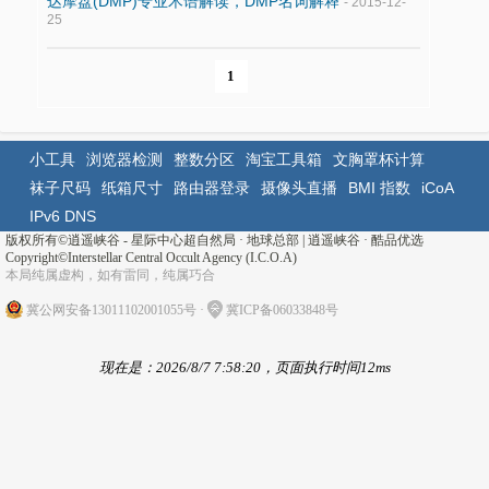
达摩盘(DMP)专业术语解读，DMP名词解释
- 2015-12-
25
1
小工具
浏览器检测
整数分区
淘宝工具箱
文胸罩杯计算
袜子尺码
纸箱尺寸
路由器登录
摄像头直播
BMI 指数
iCoA
IPv6 DNS
版权所有©
逍遥峡谷 - 星际中心超自然局 · 地球总部
|
逍遥峡谷
·
酷品优选
Copyright©Interstellar Central Occult Agency (I.C.O.A)
本局纯属虚构，如有雷同，纯属巧合
冀公网安备13011102001055号
·
冀ICP备06033848号
现在是：2026/8/7 7:58:20，页面执行时间12ms