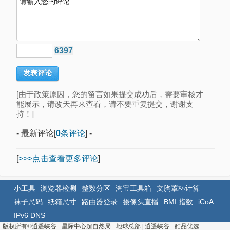
6397
[由于政策原因，您的留言如果提交成功后，需要审核才
能展示，请改天再来查看，请不要重复提交，谢谢支
持！]
- 最新评论[
0
条评论
] -
[
>>>点击查看更多评论
]
小工具
浏览器检测
整数分区
淘宝工具箱
文胸罩杯计算
袜子尺码
纸箱尺寸
路由器登录
摄像头直播
BMI 指数
iCoA
IPv6 DNS
版权所有©
逍遥峡谷 - 星际中心超自然局 · 地球总部
|
逍遥峡谷
·
酷品优选