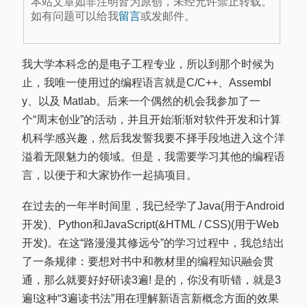
本站文章如非注明皆为原创，未经允许禁止转载。
如有问题可以给我
留言
或发邮件。
我大学本科念的是电子工程专业，所以到那个时候为
止，我唯一使用过的编程语言就是C/C++、Assembl
y、以及 Matlab。后来一个偶然的机会我参加了一
个“周末创业”的活动，并且开始渐渐对软件开发和计算
机科学感兴趣，然后我发誓我要不择手段地进入这个洋
溢着无限魅力的领域。但是，我需要学习其他的编程语
言，以便于和大家协作一起搞项目。
在过去的一年半时间里，我已经学了Java(用于Android
开发)、Python和JavaScript(&HTML / CSS)(用于Web
开发)。在这“路漫漫其修远兮”的学习过程中，我总结出
了一条规律：要想对书中和教材里的编程知识融会贯
通，那么就要好好研读3遍! 是的，你没有听错，就是3
遍!这种“3遍读书法”用在理解新语言新概念方面的效果