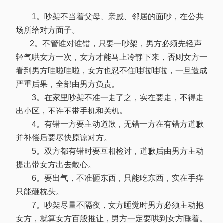
1。吵架不当着父母、亲戚、邻居的面吵，在公共
场所给对方面子。
2。不管谁对谁错，只要一吵架，男方必须先轻声
轻气哄女方一次，女方才能马上冷静下来，否则女方一
看到男方哇啦哇啦，女方也忍不住哇啦哇啦，一旦造成
严重后果，全部由男方负责。
3。在家里吵架不准一走了之，实在要走，不得走
出小区，不许不带手机和关机。
4。有错一方要主动道歉，无错一方在有错方道歉
并补偿后要尽快原谅对方。
5。双方都有错时要互相检讨，道歉后由男方主动
提出带女方出去散心。
6。要出气，不准砸东西，只能吃东西，实在手痒
只能砸枕头。
7。吵架尽量不隔夜，女方睡觉时男方必须主动抱
女方，就算女方百般推让，男方一定要哄到女方睡着。