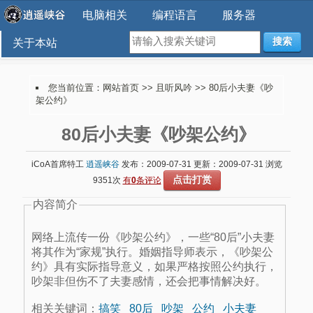
电脑相关
编程语言
服务器
搜索
关于本站
您当前位置：
网站首页
>>
且听风吟
>> 80后小夫妻《吵
架公约》
80后小夫妻《吵架公约》
iCoA首席特工
逍遥峡谷
发布：2009-07-31 更新：2009-07-31 浏览
点击打赏
9351次
有
0
条评论
内容简介
网络上流传一份《吵架公约》，一些“80后”小夫妻
将其作为“家规”执行。婚姻指导师表示，《吵架公
约》具有实际指导意义，如果严格按照公约执行，
吵架非但伤不了夫妻感情，还会把事情解决好。
相关关键词：
搞笑
80后
吵架
公约
小夫妻