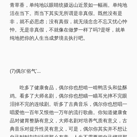
青草香，单纯地以眼睛统摄远山近景如一幅画。单纯地
活在当下。而当下其实无所谓是非真假。既然没有是
非，就不必思虑；没有真假，就无须念念不忘又忧心忡
忡。无是非真假，不就像在做梦一样了吗?是呀，就单
纯地把你的人生当成梦境去执行吧。
(7)偶尔'俗气'...
吃多了健康食品，偶尔你也想啃一啃鸭舌头和盐酥
鸡。看多了大师名剧，偶尔你也想瞄一瞄耳光摔不完眼
泪掉不完的连续剧。听多了古典音乐，偶尔你也想唱一
唱爱他一百年又恨他一万年的流行歌曲。你知道健康食
品对健胃整肠有意义，大师名剧对培养气质有意义，古
典音乐对提升性灵有意义，可是，偶尔你其实并不想让