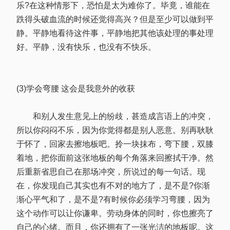
乐?在这种情形下，恐怕是太为难你了。毕竟，谁能在
跌得头破血流的时候还觉得高兴？但是至少可以做到平
静。平静地看待这件事，平静地把其他该处理的事处理
好。平静，没有快乐，也没有不快乐。
(3)学会弯腰 这会是我意外的收获
和别人发生意见上的纷歧，甚造成言语上的冲突，
所以你闷闷不乐，因为你觉得都是别人恶意。别再耿耿
于怀了，回家去擦地板吧。拎一块抹布，弯下腰，双膝
着地，把你面前这张地板的每个角落来回擦拭干净。然
后重新省思自己在那场冲突，所说过的每一句话。现
在，你发现自己其实也有不对的地方了，是不是?你渐
渐心平气和了，是不是?有时候你必须学习弯腰，因为
这个动作可以让你谦卑。劳动身体的同时，你也擦亮了
自己的心绪。而且，你还拥有了一张光洁的地板呢。这