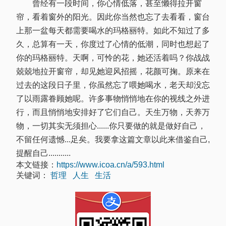
曾经有一段时间，你心情低落，甚至懒得拉开窗
帘，看着窗外的阳光。因此你当然也忘了去看看，窗台
上那一盆每天都需要喝水的玛格丽特。如此不知过了多
久，总算有一天，你度过了心情的低潮，同时也想起了
你的玛格丽特。天啊，可怜的花，她还活着吗？你战战
兢兢地拉开窗帘，却见她迎风招摇，花颜可掬。原来在
过去的这段日子里，你虽然忘了喂她喝水，老天却没忘
了以雨露眷顾她呢。许多事物悄悄地在你的视线之外进
行，而且悄悄地安排好了它们自己。天生万物，天养万
物，一切其实无须担心......你只要做的就是做好自己，
不留任何遗憾...足矣。我要拿这篇文章以此来借鉴自己,
提醒自己...........
本文链接：
https://www.icoa.cn/a/593.html
关键词：
哲理
人生
生活