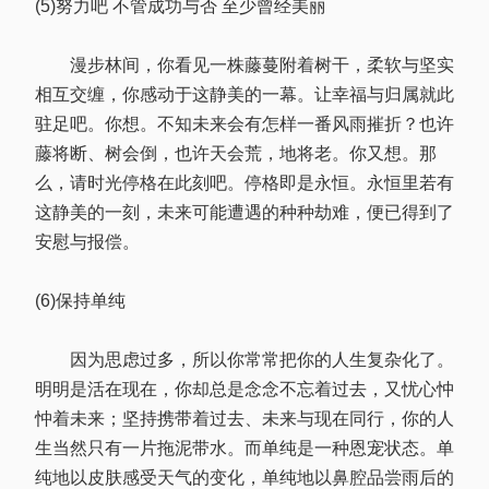
(5)努力吧 不管成功与否 至少曾经美丽
漫步林间，你看见一株藤蔓附着树干，柔软与坚实
相互交缠，你感动于这静美的一幕。让幸福与归属就此
驻足吧。你想。不知未来会有怎样一番风雨摧折？也许
藤将断、树会倒，也许天会荒，地将老。你又想。那
么，请时光停格在此刻吧。停格即是永恒。永恒里若有
这静美的一刻，未来可能遭遇的种种劫难，便已得到了
安慰与报偿。
(6)保持单纯
因为思虑过多，所以你常常把你的人生复杂化了。
明明是活在现在，你却总是念念不忘着过去，又忧心忡
忡着未来；坚持携带着过去、未来与现在同行，你的人
生当然只有一片拖泥带水。而单纯是一种恩宠状态。单
纯地以皮肤感受天气的变化，单纯地以鼻腔品尝雨后的