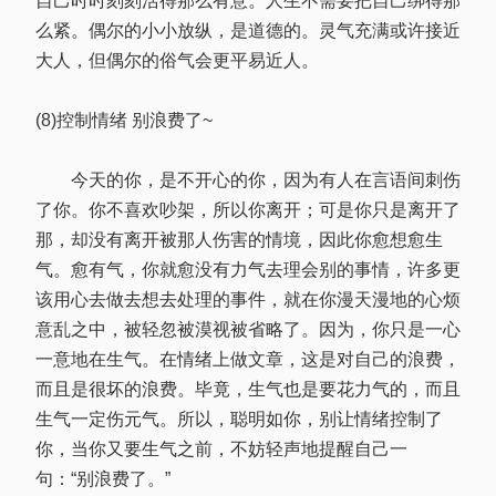
自己时时刻刻活得那么有意。人生不需要把自己绑得那
么紧。偶尔的小小放纵，是道德的。灵气充满或许接近
大人，但偶尔的俗气会更平易近人。
(8)控制情绪 别浪费了~
今天的你，是不开心的你，因为有人在言语间刺伤
了你。你不喜欢吵架，所以你离开；可是你只是离开了
那，却没有离开被那人伤害的情境，因此你愈想愈生
气。愈有气，你就愈没有力气去理会别的事情，许多更
该用心去做去想去处理的事件，就在你漫天漫地的心烦
意乱之中，被轻忽被漠视被省略了。因为，你只是一心
一意地在生气。在情绪上做文章，这是对自己的浪费，
而且是很坏的浪费。毕竟，生气也是要花力气的，而且
生气一定伤元气。所以，聪明如你，别让情绪控制了
你，当你又要生气之前，不妨轻声地提醒自己一
句：“别浪费了。”