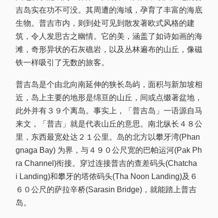
吉岛实在功不可没。其周遭的海域，孕育了丰富的海底
生物。普吉市内，则到处可见到散发著欧式风格的建
筑，令人发思古之幽情。它的美，涵盖了如诗如画的海
滩，奇形异状的石灰礁岩，以及丛林遍布的山丘，像磁
铁一样吸引了无数的旅客。
普吉岛是个由北向南延伸的狭长岛屿，面积与新加坡相
近，岛上主要的地形是绵亘的山丘，间或点缀著盆地，
此外并有３９个离岛。事实上，「普吉岛」一语源自马
来文，「普吉」就是代表山丘的意思。南北纵长４８公
里，东西最宽处达２１公里。岛的北方以攀牙湾(Phan
gnaga Bay) 为界，与４９０公尺宽的巴帕运河(Pak Ph
ra Channel)衔接。穿过连接普吉的查差码头(Chatcha
i Landing)和攀牙的塔侬码头(Tha Noon Landing)及６
６０公尺的萨拉辛桥(Sarasin Bridge)，就能踏上普吉
岛。