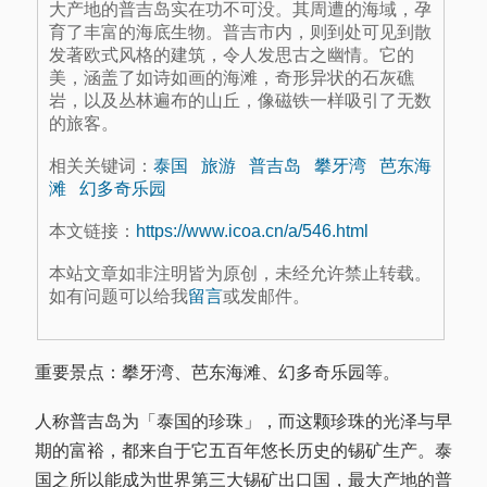
大产地的普吉岛实在功不可没。其周遭的海域，孕
育了丰富的海底生物。普吉市内，则到处可见到散
发著欧式风格的建筑，令人发思古之幽情。它的
美，涵盖了如诗如画的海滩，奇形异状的石灰礁
岩，以及丛林遍布的山丘，像磁铁一样吸引了无数
的旅客。
相关关键词：
泰国
旅游
普吉岛
攀牙湾
芭东海
滩
幻多奇乐园
本文链接：
https://www.icoa.cn/a/546.html
本站文章如非注明皆为原创，未经允许禁止转载。
如有问题可以给我
留言
或发邮件。
重要景点：攀牙湾、芭东海滩、幻多奇乐园等。
人称普吉岛为「泰国的珍珠」，而这颗珍珠的光泽与早
期的富裕，都来自于它五百年悠长历史的锡矿生产。泰
国之所以能成为世界第三大锡矿出口国，最大产地的普