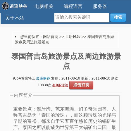
电脑相关
编程语言
服务器
搜索
关于本站
您当前位置：
网站首页
>>
且听风吟
>> 泰国普吉岛旅游
景点及周边旅游景点
泰国普吉岛旅游景点及周边旅游景
点
iCoA首席特工
逍遥峡谷
发布：2011-08-10 更新：2011-08-10 浏览
点击打赏
10838次
有
0
条评论
内容简介
重要景点：攀牙湾、芭东海滩、幻多奇乐园等。人
称普吉岛为「泰国的珍珠」，而这颗珍珠的光泽与
早期的富裕，都来自于它五百年悠长历史的锡矿生
产。泰国之所以能成为世界第三大锡矿出口国，最