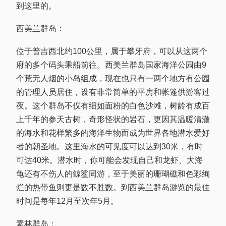
到这里的。
西美兰群岛：
位于普吉西北约100公里，属于攀牙府，可以从这两个
府的多个码头乘船前往。西美兰群岛国家海洋公园由9
个荒无人烟的小岛组成，现在也只有一两个地方有公园
的管理人员居住，设有非常简单的平房和帐篷供游客过
夜。这个群岛不仅有细如面粉的白色沙滩，树龄有成百
上千年的参天古树，奇形怪状的岩石，更因其温暖清澈
的海水和花样繁多的海洋生物而成为世界各地潜水爱好
者的朝圣地。这里海水的可见度可以达到30米，有时
可达40米。潜水时，你可能会发现自己和龙虾、大海
龟还有不伤人的鲸鲨同游，至于美丽的珊瑚礁和色彩绚
烂的热带鱼则更是数不胜数。到西美兰群岛游览的最佳
时间是每年12月至次年5月。
素林群岛：