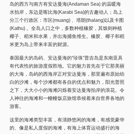
岛的西方与南方有安达曼海(Andaman Sea) 的温暖海
水拍岸，东边是喀比海(Karabi Sea)的古趣动人；岛上
分三个行政区：市区(muang) 、塔朗(thalang)以及卡图
(Kathu) 。全岛人口之中，多数种植橡胶，其馀则种植
椰子、稻米和水果，并出海捕鱼维生。橡胶、椰子和稻
米更为岛上带来丰富的财源。
泰国最大的岛屿、安达曼海的“珍珠”普吉岛是东南亚具
有代表性的旅游度假胜地。它的魅力首先在于它那美丽
的大海，岛屿的西海岸正对安达曼海，那里遍布原始幼
白的沙滩，每个沙滩都有各自的优点和魅力，阳光普照
之下，大大小小的海滩闪烁着安达曼海拍岸的浪花。令
人神往的海滩和一幢幢饭店旅馆恭候着来自世界各地的
游客。
这里的海滩类型丰富，有清静悠闲的海滩，有感觉豪华
的、像是私人度假的海滩，有海上体育运动盛行的海