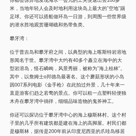
你都会惊异地发现海水一会儿的工夫便退出去100多
米，当地年轻人会及时地利用这块岛上最大的"空地"踢
足球。你还可以搭船做环岛一日游，到周围一些世界级
的潜水胜地观赏珊瑚礁和热带鱼类。
攀牙湾：
位于普吉岛和攀牙府之间，以典型的海上喀斯特岩溶地
形闻名于世。攀牙湾中大约有40多个矗立在海中的大
型岩溶岛，怪石嶙峋，风景秀丽，被称为"海上桂林"。
其中，以詹姆士o邦德岛最著名。这个蘑菇形状的小岛
因007系列电影《金手枪》在此拍过外景，几十年来一
直是游客们趋之若骛的景点。你可以租一点塑料轻便独
木舟在攀牙湾中徜徉，细细品味造物的鬼斧神工。
你还可以探访位于攀牙湾中心的海上穆斯林村。这个村
子里的几乎所有建筑都是建在海上的高脚屋。村民们都
是穆斯林，据传是200年前从印度尼西亚的爪哇岛移居