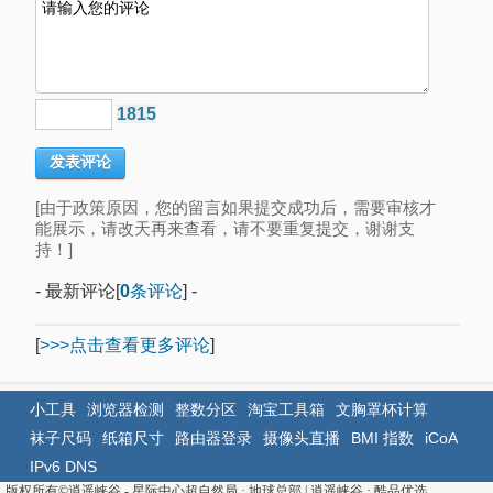
1815
[由于政策原因，您的留言如果提交成功后，需要审核才
能展示，请改天再来查看，请不要重复提交，谢谢支
持！]
- 最新评论[
0
条评论
] -
[
>>>点击查看更多评论
]
小工具
浏览器检测
整数分区
淘宝工具箱
文胸罩杯计算
袜子尺码
纸箱尺寸
路由器登录
摄像头直播
BMI 指数
iCoA
IPv6 DNS
版权所有©
逍遥峡谷 - 星际中心超自然局 · 地球总部
|
逍遥峡谷
·
酷品优选