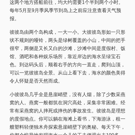
这两个地方搭船前往，均大约需要1个半到两个小时。
每年5月至9月季风季节到岛上之前应注意查看天气预
报。
彼彼岛由两个岛构成，一大一小。大彼彼岛形如一只形
状不规则的哑铃，两头是绿树覆盖的小山，中间的把手
很窄，两侧是又长又白的沙滩，沙滩中间是度假村、饭
馆、酒吧和各种娱乐场所，靠近岸边的海水呈绿宝石
色。到达码头后，顺着右手的方向一直走，爬到山顶，
可以一览彼彼岛全景。从山上看下去，海水的颜色美得
令人怀疑是否天然而成。
小彼彼岛几乎全是悬崖峭壁，没有人烟，除了少数采燕
窝的人。燕窝一般都筑在洞穴高处，采集非常困难。经
常有采燕窝的人摔死或摔伤的事故发生。彼彼岛是理想
的度假地点。你可以躺在海滩上看书，下海游泳，租一
艘塑料轻便独木舟探索悬崖峭壁下的奥秘。每天下午，