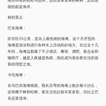
候所特有的轻松与悠闲，忽而望来青翠的树林，忽而迎
面的蔚蓝海岸。
相邻景点
巴东海滩：
距市区15公里，是岛上最热闹的海滩。这个月牙型的
海滩是游泳和进行各种水上活动的好地方。在过去十几
年间，海滩边新建了不少酒店、餐馆、酒吧、夜总会和
咖啡厅，越是入夜越是热闹，因此成为喜欢夜生活的游
客的理想之地。
卡伦海滩：
在马巴东海滩南面。既长且弯的海滩上散步着小沙丘，
还有椰子树和松树。夜生活也比较丰富多彩，但比之巴
东还算清净。