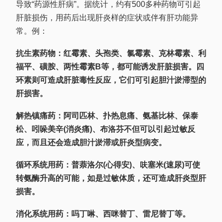
导致“药源性肝病”。据统计，约有500多种药物可引起
肝脏损伤，用药后出现肝炎样的症状或伴有肝功能异
常。例：
抗生素药物：红霉素、头孢类、氯霉素、克林霉素、利
福平、磺胺、两性霉素B等，都可能诱发肝脏损害。四
环素则可造成肝脏毒性反应，它们可引起胆汁淤滞型的
肝损害。
解热镇痛药：阿司匹林、扑热息痛、氨基比林、保泰
松、吲哚美辛(消炎痛)、布洛芬不但可以引起过敏反
应，而且还会造成胆汁淤滞或肝炎型病变。
循环系统用药：普萘洛尔(心得安)、呋塞米(速尿)可使
转氨酶升高的可能，如是过敏体质，还可造成肝炎型肝
损害。
消化系统用药：吗丁啉、西咪替丁、雷尼替丁等。