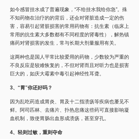
如今感冒挂水成了普遍现象，“不给挂水我给你急”。殊
不知药物在治疗的的背后，还会对肾脏造成一定的伤
害，容易引起肾脏损害的常用药物有：抗生素（临床上
常用的抗生素大多数都有不同程度的肾毒性），解热镇
痛药对肾损害的发生，常与长期大剂量服用有关。
这两种也是国人平常比较爱用的药物，少数较为严重的
不良反应是较难恢复的，不但对肾而且对听力也是损害
巨大的，如庆大霉素中毒引起神经性耳聋。
3、“胃”你还好吗？
因为乱吃药造成胃炎、胃及十二指溃疡等疾病也屡见不
鲜。阿司匹林、去痛片、扑热息痛这些药可直接影响凝
血机制，致使胃肠出血形成溃疡，甚至穿孔。
4、轻则过敏，重则夺命