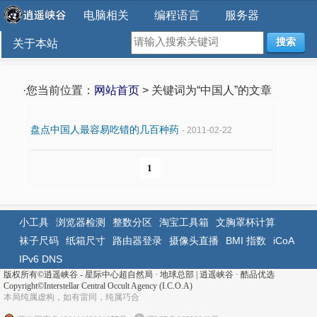
电脑相关
编程语言
服务器
搜索
关于本站
·您当前位置：
网站首页
> 关键词为“中国人”的文章
盘点中国人最容易吃错的几百种药
- 2011-02-22
1
小工具
浏览器检测
整数分区
淘宝工具箱
文胸罩杯计算
袜子尺码
纸箱尺寸
路由器登录
摄像头直播
BMI 指数
iCoA
IPv6 DNS
版权所有©
逍遥峡谷 - 星际中心超自然局 · 地球总部
|
逍遥峡谷
·
酷品优选
Copyright©Interstellar Central Occult Agency (I.C.O.A)
本局纯属虚构，如有雷同，纯属巧合