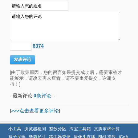
6374
[由于政策原因，您的留言如果提交成功后，需要审核才
能展示，请改天再来查看，请不要重复提交，谢谢支
持！]
- 最新评论[
0
条评论
] -
[
>>>点击查看更多评论
]
小工具
浏览器检测
整数分区
淘宝工具箱
文胸罩杯计算
袜子尺码
纸箱尺寸
路由器登录
摄像头直播
BMI 指数
iCoA