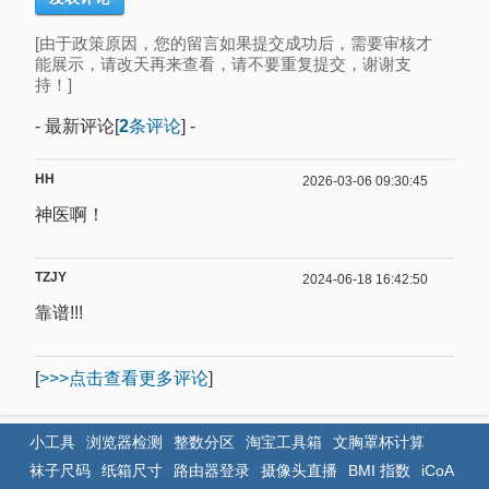
[由于政策原因，您的留言如果提交成功后，需要审核才
能展示，请改天再来查看，请不要重复提交，谢谢支
持！]
- 最新评论[
2
条评论
] -
HH
2026-03-06 09:30:45
神医啊！
TZJY
2024-06-18 16:42:50
靠谱!!!
[
>>>点击查看更多评论
]
小工具
浏览器检测
整数分区
淘宝工具箱
文胸罩杯计算
袜子尺码
纸箱尺寸
路由器登录
摄像头直播
BMI 指数
iCoA