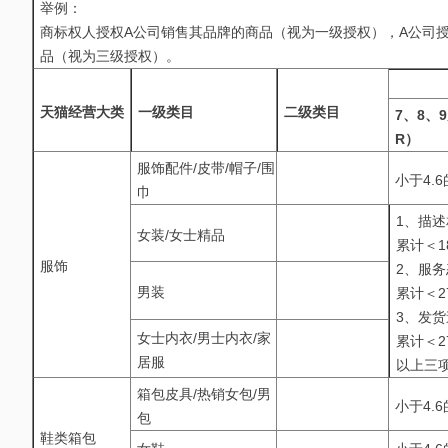
举例：
商标权人授权A公司销售其品牌的商品（视为一级授权），A公司
品（视为三级授权）。
天猫经营大类
一级类目
二级类目
7、8、
R）
服饰配件/皮带/帽子/围
小于4.
巾
1、描述
女装/女士精品
累计＜1
服饰
2、服务
男装
累计＜2
3、发货
女士内衣/男士内衣/家
累计＜2
居服
以上三
箱包皮具/热销女包/男
小于4.
包
鞋类箱包