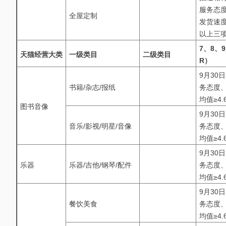
服务态度
全屋定制
发货速度
以上三项
7、8、
天猫经营大类
一级类目
二级类目
R）
9月30
书籍/杂志/报纸
务态度、
均值≥4.
图书音像
9月30
音乐/影视/明星/音像
务态度、
均值≥4.
9月30
乐器
乐器/吉他/钢琴/配件
务态度、
均值≥4.
9月30
餐饮美食
务态度、
均值≥4.