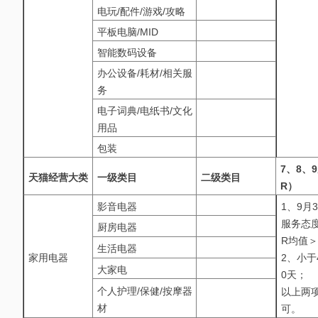
电玩/配件/游戏/攻略
平板电脑/MID
智能数码设备
办公设备/耗材/相关服
务
电子词典/电纸书/文化
用品
包装
7、8、
天猫经营大类
一级类目
二级类目
R）
影音电器
1、9月
服务态
厨房电器
R均值＞
生活电器
家用电器
2、小于
大家电
0天；
个人护理/保健/按摩器
以上两
材
可。