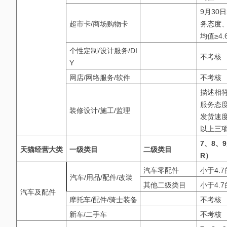
9月30
超市卡/商场购物卡
务态度、
均值≥4.
个性定制/设计服务/DI
不考核
Y
网店/网络服务/软件
不考核
描述相符
服务态度
装修设计/施工/监理
发货速度
以上三项
7、8、
天猫经营大类
一级类目
二级类目
R）
汽车零配件
小于4.
汽车/用品/配件/改装
其他二级类目
小于4.
汽车及配件
摩托车/配件/骑士装备
不考核
新车/二手车
不考核