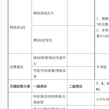
网络游戏点卡
1、旗舰
7的天数
网游及QQ
2、专营
累计≤3
腾讯QQ专区
移动/联通/电信充值中
心
话费通信
不考核
手机号码/套餐/增值业
务
7、8、
天猫经营大类
一级类目
二级类目
R）
特价酒店/特色客栈/公
小于4.
寓旅馆