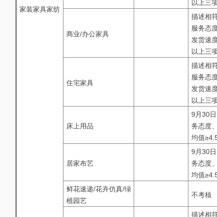
以上三项
家装家具家纺
描述相符
服务态度
商业/办公家具
发货速度
以上三项
描述相符
服务态度
住宅家具
发货速度
以上三项
9月30
床上用品
务态度、
均值≥4.
9月30
居家布艺
务态度、
均值≥4.
鲜花速递/花卉仿真/绿
不考核
植园艺
描述相符