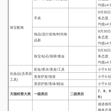
均值≥4.
9月30
手表
务态度、
均值≥4.
珠宝配饰
9月30
饰品/流行首饰/时尚饰
务态度、
品新
均值≥4.
9月30
珠宝/钻石/翡翠/黄金
务态度、
均值≥4.
彩妆/香水/美发/工具
小于4.
化妆品(含美容
美发护发/假发
小于4.
工具)
美容护肤/美体/精油
小于4.
7、8、
天猫经营大类
一级类目
二级类目
R）
描述相符
服务态度