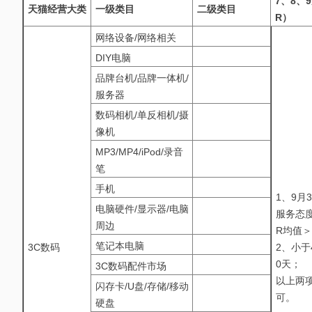
7、8、
天猫经营大类
一级类目
二级类目
R）
网络设备/网络相关
DIY电脑
品牌台机/品牌一体机/
服务器
数码相机/单反相机/摄
像机
MP3/MP4/iPod/录音
笔
手机
1、9月
电脑硬件/显示器/电脑
服务态
周边
R均值＞
笔记本电脑
3C数码
2、小于
0天；
3C数码配件市场
以上两
闪存卡/U盘/存储/移动
可。
硬盘