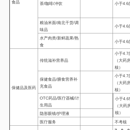
食品
茶/咖啡/冲饮
小于4.
粮油米面/南北干货/调
小于4.
味品
水产肉类/新鲜蔬果/熟
小于4.
食
小于4.
传统滋补营养品
（大药
核）
小于4.
保健食品/膳食营养补
（大药
充食品
保健品及医药
核）
OTC药品/医疗器械/计
小于4.
生用品
（大药
核）
隐形眼镜/护理液
医疗服务
不考核