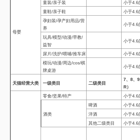
童装/亲子装
小于4.
童鞋/亲子鞋
小于4.
孕妇装/孕产妇用品/营
小于4.
养
母婴
玩具/模型/动漫/早教/
小于4.
益智
尿片/洗护/喂哺/推车床
小于4.
模玩/动漫/周边/cos/棋
小于4.
牌桌游
7、8、
天猫经营大类
一级类目
二级类目
R）
零食/坚果/特产
小于4.
啤酒
小于4.
酒类
洋酒
小于4.
其他二级类目
小于4.