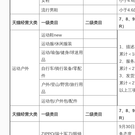
女鞋
小于4.
流行男鞋
小于4.
7、8、
天猫经营大类
一级类目
二级类目
R）
运动鞋new
运动服/休闲服装
1、描述
运动/瑜伽/健身/球迷用
累计＜1
品
2、服务
运动户外
自行车/骑行装备/零配
累计＜2
件
3、发货
累计＜2
户外/登山/野营/旅行用
以上三
品
运动包/户外包/配件
7、8、
天猫经营大类
一级类目
二级类目
R）
9月30
ZIPPO/瑞士军刀/眼镜
务态度、