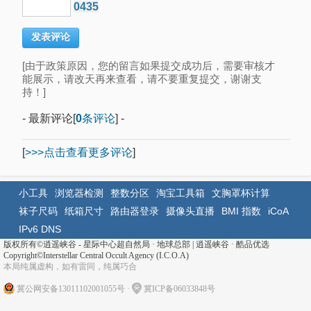
0435
[由于政策原因，您的留言如果提交成功后，需要审核才
能展示，请改天再来查看，请不要重复提交，谢谢支
持！]
- 最新评论[
0
条评论
] -
[
>>>点击查看更多评论
]
小工具
浏览器检测
整数分区
淘宝工具箱
文胸罩杯计算
袜子尺码
纸箱尺寸
路由器登录
摄像头直播
BMI 指数
iCoA
IPv6 DNS
版权所有©
逍遥峡谷 - 星际中心超自然局 · 地球总部
|
逍遥峡谷
·
酷品优选
Copyright©Interstellar Central Occult Agency (I.C.O.A)
本局纯属虚构，如有雷同，纯属巧合
冀公网安备13011102001055号
·
冀ICP备06033848号