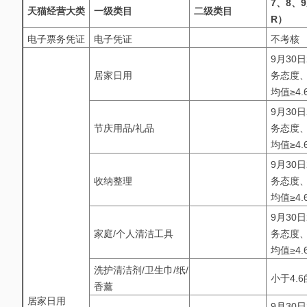
7、8、
天猫经营大类
一级类目
二级类目
R）
电子票务凭证
电子凭证
不考核
9月30
居家日用
务态度、
均值≥4.
9月30
节庆用品/礼品
务态度、
均值≥4.
9月30
收纳整理
务态度、
均值≥4.
9月30
家庭/个人清洁工具
务态度、
均值≥4.
洗护清洁剂/卫生巾/纸/
小于4.
香薰
居家日用
9月30