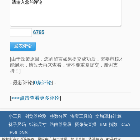
6795
[由于政策原因，您的留言如果提交成功后，需要审核才
能展示，请改天再来查看，请不要重复提交，谢谢支
持！]
- 最新评论[
0
条评论
] -
[
>>>点击查看更多评论
]
小工具
浏览器检测
整数分区
淘宝工具箱
文胸罩杯计算
袜子尺码
纸箱尺寸
路由器登录
摄像头直播
BMI 指数
iCoA
IPv6 DNS
版权所有©
逍遥峡谷 - 星际中心超自然局 · 地球总部
|
逍遥峡谷
·
酷品优选