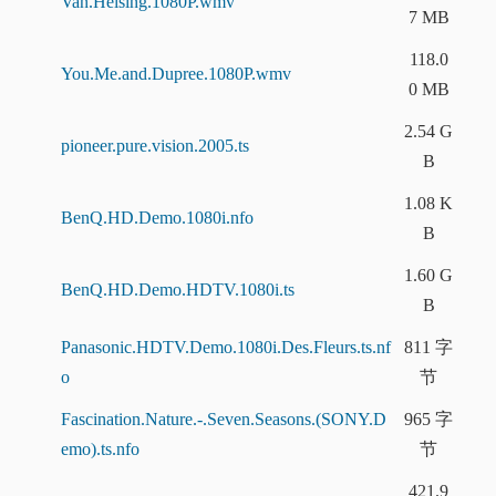
Van.Helsing.1080P.wmv
7 MB
118.0
You.Me.and.Dupree.1080P.wmv
0 MB
2.54 G
pioneer.pure.vision.2005.ts
B
1.08 K
BenQ.HD.Demo.1080i.nfo
B
1.60 G
BenQ.HD.Demo.HDTV.1080i.ts
B
Panasonic.HDTV.Demo.1080i.Des.Fleurs.ts.nf
811 字
o
节
Fascination.Nature.-.Seven.Seasons.(SONY.D
965 字
emo).ts.nfo
节
421.9