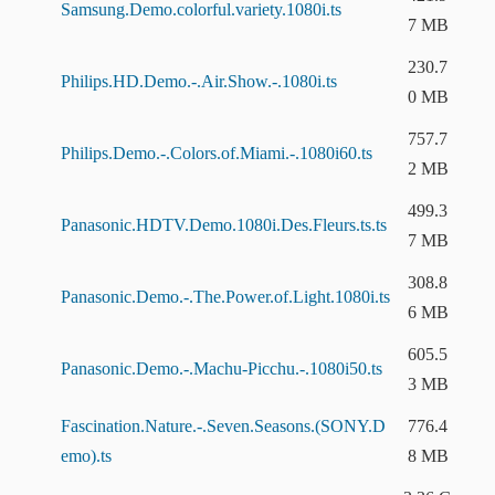
Samsung.Demo.colorful.variety.1080i.ts
7 MB
230.7
Philips.HD.Demo.-.Air.Show.-.1080i.ts
0 MB
757.7
Philips.Demo.-.Colors.of.Miami.-.1080i60.ts
2 MB
499.3
Panasonic.HDTV.Demo.1080i.Des.Fleurs.ts.ts
7 MB
308.8
Panasonic.Demo.-.The.Power.of.Light.1080i.ts
6 MB
605.5
Panasonic.Demo.-.Machu-Picchu.-.1080i50.ts
3 MB
Fascination.Nature.-.Seven.Seasons.(SONY.D
776.4
emo).ts
8 MB