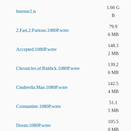
1.66 G
hisense2.ts
B
79.9
2.Fast.2.Furious.1080P.wmv
6 MB
148.3
Accepted.1080P.wmv
2 MB
139.2
Chronicles.of.Riddick.1080P.wmv
6 MB
142.5
Cinderella.Man.1080P.wmv
4 MB
51.1
Constantine.1080P.wmv
5 MB
105.5
Doom.1080P.wmv
0 MB