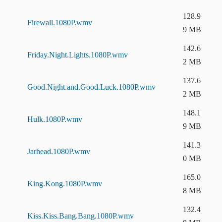
128.9
Firewall.1080P.wmv
9 MB
142.6
Friday.Night.Lights.1080P.wmv
2 MB
137.6
Good.Night.and.Good.Luck.1080P.wmv
2 MB
148.1
Hulk.1080P.wmv
9 MB
141.3
Jarhead.1080P.wmv
0 MB
165.0
King.Kong.1080P.wmv
8 MB
132.4
Kiss.Kiss.Bang.Bang.1080P.wmv