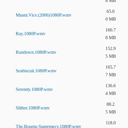
8 MB
65.0
Miami.Vice.(2006)1080P.wmv
0 MB
160.7
Ray.1080P.wmv
8 MB
152.9
Rundown.1080P.wmv
5 MB
165.7
Seabiscuit.1080P.wmv
7 MB
136.6
Serenity.1080P.wmv
4 MB
88.2
Slither.1080P.wmv
5 MB
118.0
The.Bourne.Supremecy.1080P.wmv