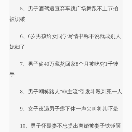
5、男子酒驾遭查弃车跳广场舞跟不上节拍
被识破
6、6岁男孩给女同学写情书称不说就成别人
媳妇了
7、男子偷40万藏獒回家8个月被吃穷1千转
手
8、男子嘲笑路人"非主流"引发斗殴刺死一人
9、女子夜遇男子露下体一声尖叫将其吓晕
10、男子怀疑妻不忠提出离婚被妻子铁锤砸