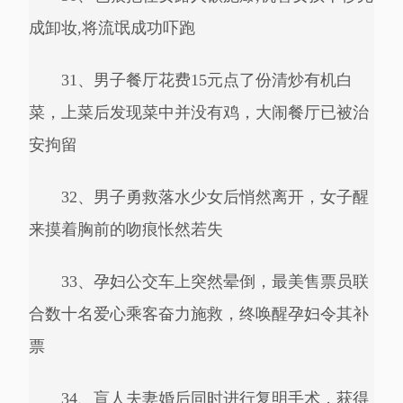
成卸妆,将流氓成功吓跑
31、男子餐厅花费15元点了份清炒有机白
菜，上菜后发现菜中并没有鸡，大闹餐厅已被治
安拘留
32、男子勇救落水少女后悄然离开，女子醒
来摸着胸前的吻痕怅然若失
33、孕妇公交车上突然晕倒，最美售票员联
合数十名爱心乘客奋力施救，终唤醒孕妇令其补
票
34、盲人夫妻婚后同时进行复明手术，获得