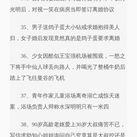
光明后，对视一笑在病房当即签订离婚协议
35、男子送鸽子蛋大小钻戒求婚抱得美人
归，女子婚后发现竟然真的是鸽子蛋要求离婚
36、少女因酷似王宝强机场被围观，一怒之
下将手中仙人球丢向路人，并喝光了整桶牛奶后
踏上了飞往曼谷的飞机
37、青年作家儿童浴场离奇溺亡成惊天迷
案，浴场负责人辩称水深明明只有一米四
38、90岁高龄老妪爱上30岁大叔痛苦不已，
写信求助知心姐姐询问自己究竟算是大叔控还是