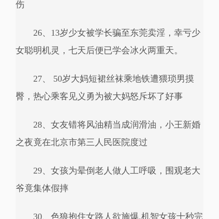
伤
26、13岁少女被学长骗至东莞卖淫，幸亏少
女聪明机灵，七天后便已学会冰火两重天。
27、 50岁大妈短裙丝袜乘地铁遭猥琐男摸
臀，热心乘客见义勇为被大妈怒斥坏了好事
28、女友错将风油精当成润滑油，小王新婚
之夜竟在北京市第三人民医院度过
29、女孩为晕倒老人做人工呼吸，围观老大
爷竟集体假摔
30、色狼抱住女路人欲施爆,机智女孩十秒完