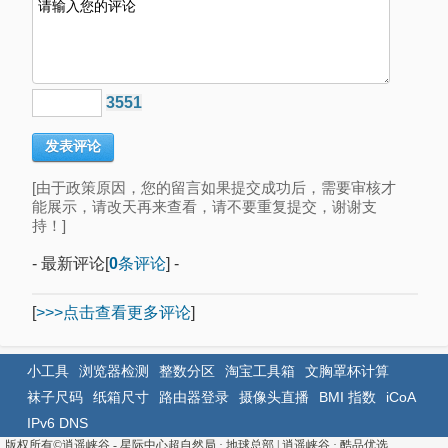
3551
[由于政策原因，您的留言如果提交成功后，需要审核才
能展示，请改天再来查看，请不要重复提交，谢谢支
持！]
- 最新评论[
0
条评论
] -
[
>>>点击查看更多评论
]
小工具
浏览器检测
整数分区
淘宝工具箱
文胸罩杯计算
袜子尺码
纸箱尺寸
路由器登录
摄像头直播
BMI 指数
iCoA
IPv6 DNS
版权所有©
逍遥峡谷 - 星际中心超自然局 · 地球总部
|
逍遥峡谷
·
酷品优选