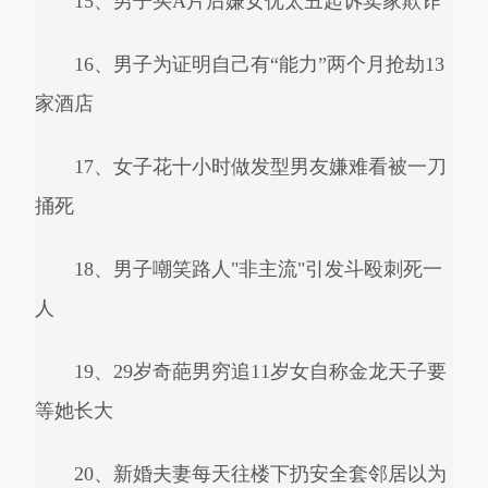
15、男子买A片后嫌女优太丑起诉卖家欺诈
16、男子为证明自己有“能力”两个月抢劫13
家酒店
17、女子花十小时做发型男友嫌难看被一刀
捅死
18、男子嘲笑路人"非主流"引发斗殴刺死一
人
19、29岁奇葩男穷追11岁女自称金龙天子要
等她长大
20、新婚夫妻每天往楼下扔安全套邻居以为