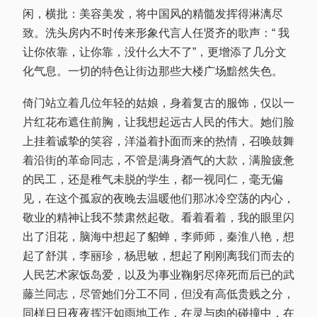
闲，横批：美容美发，将中国风的精髓发挥得淋漓尽
致。洗头房内不时传来形象代言人任贤齐的歌声：“ 我
让你依靠，让你靠，没什么大不了”，更增添了几分文
化气息。一切的特色让街边那些大楼广场黯然失色。
倚门站立着几位年轻的姑娘，身着复古的服饰，仅以一
片红花布遮住前胸，让我想起远古人民的伟大。她们脸
上挂着诚挚的笑容，洋溢着扑面而来的热情，召唤鼓舞
着沿街的革命同志，不管是满身酒气的大款，满脸疲惫
的民工，还是稚气未脱的学生，都一视同仁，毫无偏
见，在这个孤寂的夜晚去温暖他们那冰冷空荡的内心，
敬业的精神让我不禁肃然起敬。看着看着，我的眼里闪
出了泪花，脑海中想起了貂蝉，李师师，秦淮八艳，想
起了舒淇，李丽珍，杨思敏，想起了刚刚离我们而去的
人民艺术家饭岛爱，以及为事业鞠躬尽瘁死而后已的武
藤兰同志，尽管她们分工不同，但没有高低贵贱之分，
同样日日夜夜挥汗如雨地工作，在灵与肉的碰撞中，在