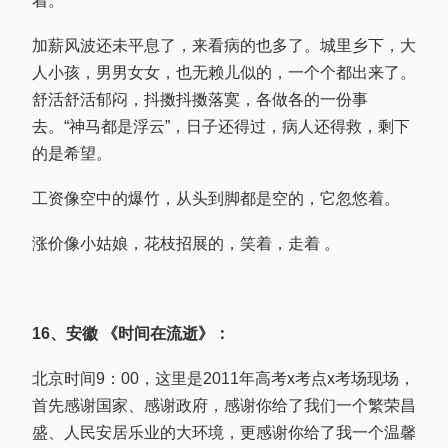
着。
加薪风波还未平息了，来看病的也多了。城里乡下，大
人小孩，男男女女，也无赖儿似的，一个个都出来了。
舒活舒活郁闷，抖擞抖擞落寞，各做各的一份事
去。“神马都是浮云”，日子还得过，病人还得救，剩下
的是希望。
工资像空中的爆竹，从头到脚都是空的，它忽悠着。
涨价像小姑娘，花枝招展的，笑着，走着 。
16、安徽 《时间在流逝》：
北京时间9：00，这里是2011年高考x考点x考场现场，
首先感谢国家、感谢政府，感谢你给了我们一个繁荣昌
盛、人民安居乐业的大环境，更感谢你给了我一个温馨