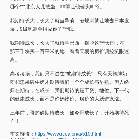
哪个***北京人儿敢坐，非得让他磕头叫爷。
我期待长大，长大了就当导演。潜规则就让她去日本发
展，9级地震会报应你丫***贱。
我期待成长，长大了就留学巴西。摆脱这***天国，在
那三千块买一百平米的地，看着天朝的房价调控笑眼迷
离。
高考考场，我们只不过在“被期待成长”，只有天朝牌奶
粉和忠果牌牛奶才期待我们一个个成长与早熟。但人终
归在期待，在成长，我们期待的是工资、地位、下一代
的健康成长，而不是你妈物价、房价的大跃进疯涨。
三年前，哥的确期待成长，如今哥成长了，开始期待死
亡！
本文链接：
https://www.icoa.cn/a/510.html