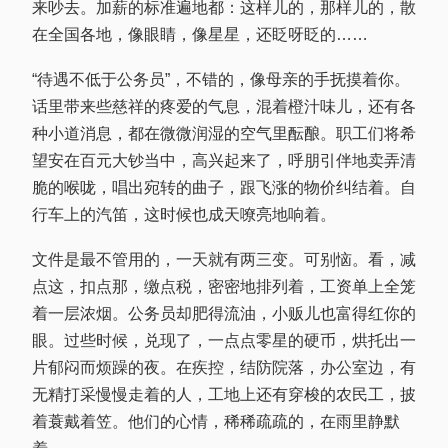
来吵去。加薪的标准遍地都：这样儿的，那样儿的，散
在全国各地，像眼睛，像星星，还眨呀眨的……
“待遇不低于公务员”，不错的，像母亲的手抚摸着你。
话里带来些慈祥的疼爱的气息，混着橙汁味儿，还有各
种小道消息，都在微微润湿的空气里酝酿。职工们将希
望安在百元大钞当中，高兴起来了，呼朋引伴地卖弄清
脆的喉咙，唱出宛转的曲子，跟飞涨的物价纠结着。自
行车上的汽笛，这时候也成天嘹亮地响着。
文件是最不管用的，一天就有两三变。可别恼。看，减
点这，扣点那，缴点税，密密地排列着，工资单上全笼
着一层浓烟。公务员却肥得流油，小贩儿也富得红你的
眼。过些时候，兑现了，一点点零星的硬币，烘托出一
片郁闷而烦躁的夜。在疾控，结防院落，办公室边，有
无精打采慢慢走着的人，工地上还有穿梭的农民工，披
着蓑戴着笠。他们的心情，稀稀疏疏的，在雨里静默