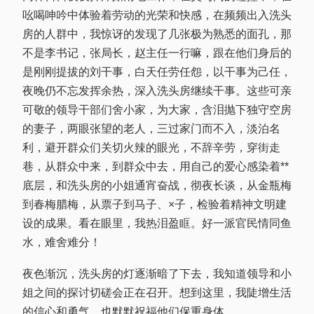
吆喝呻吟中体验着劳动的光荣和快感，在频频出入洗头
房的人群中，我惊讶的发现了几张极为熟悉的面孔，那
不是李书记，张局长，赵主任一行嘛，跟在他们身后的
是刚刚提拔的刘干事，白天任劳任怨，以干事为己任，
夜晚仍不忘发挥余热，深入洗头房继续干事。这些可亲
可敬的领导干部们舍小家，为大家，含泪抛下独守空房
的妻子，两眼张望的老人，三过家门而不入，淡泊名
利，避开群众们关切火辣的眼光，不辞辛劳，穿街走
巷，从群众中来，到群众中去，用自己的爱心感染着**
底层，和洗头房的小姐通宵奋战，彻夜长谈，从金瓶梅
到春梅腊梅，从票子到马子、×子，检验着精神文明建
设的成果。看在眼里，我热泪盈眶。好一派官民情同鱼
水，难舍难分！
夜色渐沉，洗头房的灯逐渐暗了下去，我知道领导和小
姐之间的探讨切磋会正在召开。想到这里，我陡增生活
的信心和勇气，也默默祝福他们保重身体.