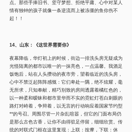
点。那些手捧旧书、坚守梦想、拒绝平庸、心中对某人
情有独钟的孩子就像一条逆流而上被冻僵的鱼你伤不
起！！
14、山东：《这世界需要你》
夜幕降临，华灯初上的时候，街边一排洗头房无疑成为
光怪陆离的都市以唯一的一抹亮色，一点温馨。我酒足
饭饱后，站在人头攒动的夜市旁，望着临近的洗头房，
心中不禁泛起阵阵感慨：它们卑处一隅，绝不炫耀，毫
无所求，只知奉献，精巧别致的房间透露着橘红色的，
以一种柔和暧昧和都市里华而不实的霓虹灯苍白刺眼的
路灯对峙着，争辩着，以无言的行动响应着国家节约型
**的号召。周围尽管一片杂乱喧嚣，但它的门面布局仍
是那么古色古香，让你不由得驻足停留，细细欣赏。传
统的对联式门框在这里复现：上联：按摩，下联：休