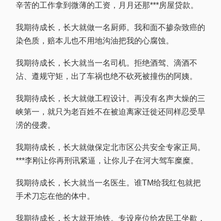
辛苦的工作拿到微薄的工资，月月还那***房屋贷款。
我期待成长，长大就做一名厨师。我和面不掺杂致癌的
染色质，赔本儿也不用地沟油把我的心腐蚀。
我期待成长，长大就当一名司机。拒绝酒驾、滴酒不
沾、遵规守矩，出了车祸也绝不砍死被撞伤的阿姨。
我期待成长，长大就做工程设计。再没有名声大燥的三
峡第一，就只为老百姓不在被迫离家迁徙还同样忍受旱
涝的侵袭。
我期待成长，长大就做保定北市区公共安全专家正局。
***李刚让你再刑讯紧逼，让你儿子在河大驾车糜糜。
我期待成长，长大就当一名医生。谁TM给我红包就把
手术刀忘在他的体中。
我期待成长，长大就开地铁。专设座位给农民工坐歇，