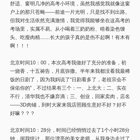
舒适、窗明几净的高考小环境，虽然我感觉我就像这窗
户上的那只苍蝇——前途一片光明，只是找不到出路。
但我对生活依然充满激情，我觉得我能够坐在这高考的
考场里，实属不易。从小喝着三奶奶粉、啃着染色馒
头、吃瘦肉精……长大的孩子真的是伤不起啊！有木有
啊！！！
北京时间10：00，本次高考我做好了充分的准备，初
一烧香，十五祷告，月底弥撒。半年来我都没看我最稀
饭的日剧了，因为我妈说了“日剧看多了，老祖宗会不
保佑你的”，不过结果有三个：一、上北大；二、实在
不行，清华我也不嫌弃滴；三、创业，回家卖肉，店名
——3D肉铺，到时大家来我店照顾生意好不好？好不
好嘛？？？
北京时间10：28分，时间已经悄悄过去了1个小时28分
钟，据我统计，那位漂亮的美女老师，从我身边走过了