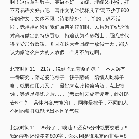
啊！这位童鞋数学、英语不好，文综、理综又不照，好
不容易语文好点吧，写作文的时候杯具了“写不少于800
字的作文，文体不限（诗歌除外）”，丫的，偶不活
啦，赤裸裸的嫉妒我们写诗的淫们啊。以后为了纪念他
对高考做出的特殊贡献，特追认为革命烈士，屈氏后代
将享受加分政策。并且在这天全国统一放假一天，鄙人
认为像这么伟大的人放假一个月不为过啊。
北京时间11：21分，说到吃五芳斋的粽子，本人颇有
一番研究，陪老婆吃粽子，筷子蘸酱，陪情人吃粽子
嘛，就要使用刀叉了，最好来点张裕葡萄酒，点上蜡
烛，等酒足粽饱之后……（考虑到未成年读者，此处略
去N个字，具体内容您懂的）。同样是粽子，不同的人
不同的餐具就能吃出不同的气氛。
北京时间11：25分了，“唉油！还有5分钟就要交卷了!!!
我的字数还没凑齐800字，你妹啊!是谁规定的非要写8