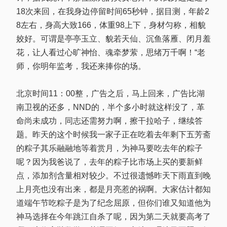
18次来回，在我身边停留时间65秒钟，据目测，年龄2
8左右，身高大致166，体重98上下，身材匀称，相貌
姣好。可谓是亭亭玉立、貌若天仙、沉鱼落雁、闭月羞
花，让人看过心旷神怡、魂牵梦萦，思绪万千啊！“老
师，你明年监考，我还来捧你的场。
北京时间11：00整，广告之后，马上回来，广告比湖
南卫视的还多，NND的，半个多小时就这样没了，革
命尚未成功，同志还需努力啊，擦干拉哈子，继续答
题。昨天的这个时候我一家子正在吃着去年剩下五芳斋
的粽子其乐融融地等着赏月，为神马要吃去年的粽子
呢？因为我爸说了，去年的粽子比市场上买的要新鲜
点，添加剂含量相对较少。不过很遗憾昨天下雨直到晚
上月亮也没有出来，都是月亮惹的祸啊。大家估计都知
道端午节吃粽子是为了纪念屈原，但你们谁又知道他为
神马选择在今年跳江自杀了呢，因为第二天就要高考了