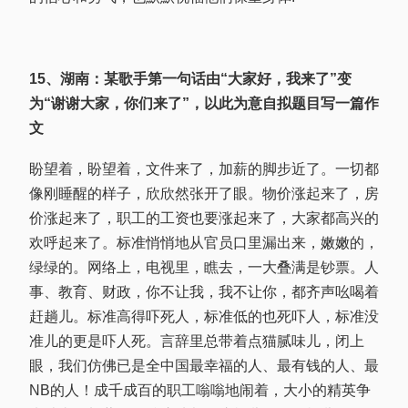
15、湖南：某歌手第一句话由“大家好，我来了”变
为“谢谢大家，你们来了”，以此为意自拟题目写一篇作
文
盼望着，盼望着，文件来了，加薪的脚步近了。一切都
像刚睡醒的样子，欣欣然张开了眼。物价涨起来了，房
价涨起来了，职工的工资也要涨起来了，大家都高兴的
欢呼起来了。标准悄悄地从官员口里漏出来，嫩嫩的，
绿绿的。网络上，电视里，瞧去，一大叠满是钞票。人
事、教育、财政，你不让我，我不让你，都齐声吆喝着
赶趟儿。标准高得吓死人，标准低的也死吓人，标准没
准儿的更是吓人死。言辞里总带着点猫腻味儿，闭上
眼，我们仿佛已是全中国最幸福的人、最有钱的人、最
NB的人！成千成百的职工嗡嗡地闹着，大小的精英争