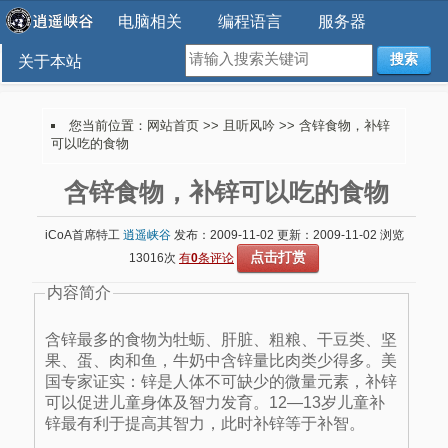
电脑相关
编程语言
服务器
搜索
关于本站
您当前位置：
网站首页
>>
且听风吟
>> 含锌食物，补锌
可以吃的食物
含锌食物，补锌可以吃的食物
iCoA首席特工
逍遥峡谷
发布：2009-11-02 更新：2009-11-02 浏览
点击打赏
13016次
有
0
条评论
内容简介
含锌最多的食物为牡蛎、肝脏、粗粮、干豆类、坚
果、蛋、肉和鱼，牛奶中含锌量比肉类少得多。美
国专家证实：锌是人体不可缺少的微量元素，补锌
可以促进儿童身体及智力发育。12—13岁儿童补
锌最有利于提高其智力，此时补锌等于补智。