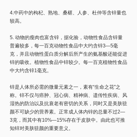
4.中药中的枸杞、熟地、桑椹、人参、杜仲等含锌量也
较高。
5. 动物的瘦肉也富含锌，据化验，动物性食品含锌量
普遍较多，每一百克动物性食品中大约含锌3—5毫
克，并且动物性蛋白质分解后所产生的氨基酸还能促进
锌的吸收。植物性食品中锌较少。每一百克植物性食品
中大约含锌1毫克。
锌是人体所必需的微量元素之一，素有“生命之花”之
称。锌不仅与癌肿、冠心病、精神病、遗传性疾病、风
湿热的防治以及抗衰老有密切的关系，同时又是美肤驻
颜不可缺少的营养素。正常成人体内锌的总量不过2—
3克，而其中有10%—15%存在于皮肤中。由此也可推
知锌对美肤驻颜的重要意义。