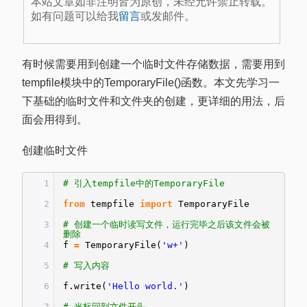
本站文章如非注明皆为原创，未经允许禁止转载。
如有问题可以给我
留言
或发邮件。
有时候需要用到创建一个临时文件存储数据，需要用到
tempfile模块中的TemporaryFile()函数。本文先学习一
下基础的临时文件和文件夹的创建，更详细的用法，后
面会用得到。
创建临时文件
1
# 引入tempfile中的TemporaryFile
2
from
tempfile
import
TemporaryFile
3
# 创建一个临时读写文件，运行完毕之后该文件会被
删除
4
f
=
TemporaryFile(
'w+'
)
5
# 写入内容
6
f.write(
'Hello world.'
)
7
# 光标回到文件开头