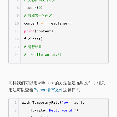
8
f.seek(
0
)
9
# 读取其中的内容
10
content
=
f.readlines()
11
print
(content)
12
f.close()
13
# 运行结果
14
# ['Hello world.']
同样我们可以用with...as..的方法创建临时文件，相关
用法可以查看
Python读写文件
这篇日志
1
with TemporaryFile(
'w+'
) as f:
2
f.write(
'Hello world.'
)