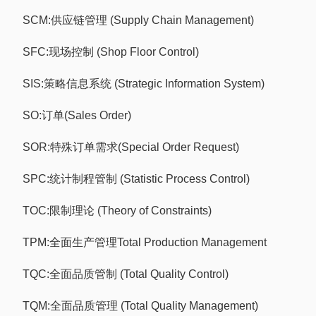
SCM:供应链管理 (Supply Chain Management)
SFC:现场控制 (Shop Floor Control)
SIS:策略信息系统 (Strategic Information System)
SO:订单(Sales Order)
SOR:特殊订单需求(Special Order Request)
SPC:统计制程管制 (Statistic Process Control)
TOC:限制理论 (Theory of Constraints)
TPM:全面生产管理Total Production Management
TQC:全面品质管制 (Total Quality Control)
TQM:全面品质管理 (Total Quality Management)