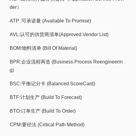
der）
ATP :可承诺量 (Available To Promise)
AVL:认可的供货商清单(Approved Vendor List)
BOM:物料清单 (Bill Of Material)
BPR:企业流程再造 (Business Process Reengineerin
g)
BSC:平衡记分卡 (Balanced ScoreCard)
BTF:计划生产 (Build To Forecast)
BTO:订单生产 (Build To Order)
CPM:要径法 (Critical Path Method)