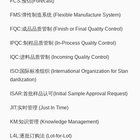
FCS:预估(Forecast)
FMS:弹性制造系统 (Flexible Manufacture System)
FQC:成品品质管制 (Finish or Final Quality Control)
IPQC:制程品质管制 (In-Process Quality Control)
IQC:进料品质管制 (Incoming Quality Control)
ISO:国际标准组织 (International Organization for Stan
dardization)
ISAR:首批样品认可(Initial Sample Approval Request)
JIT:实时管理 (Just In Time)
KM:知识管理 (Knowledge Management)
L4L:逐批订购法 (Lot-for-Lot)