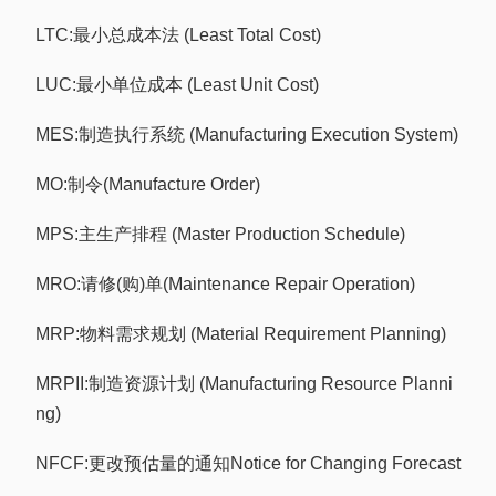
LTC:最小总成本法 (Least Total Cost)
LUC:最小单位成本 (Least Unit Cost)
MES:制造执行系统 (Manufacturing Execution System)
MO:制令(Manufacture Order)
MPS:主生产排程 (Master Production Schedule)
MRO:请修(购)单(Maintenance Repair Operation)
MRP:物料需求规划 (Material Requirement Planning)
MRPII:制造资源计划 (Manufacturing Resource Planni
ng)
NFCF:更改预估量的通知Notice for Changing Forecast