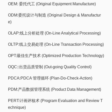
OEM: 委托代工 (Original Equipment Manufacture)
ODM:委托设计与制造 (Original Design & Manufactur
e)
OLAP:线上分析处理 (On-Line Analytical Processing)
OLTP:线上交易处理 (On-Line Transaction Processing)
OPT:最佳生产技术 (Optimized Production Technology)
OQC::出货品质管制 (Out-going Quality Control)
PDCA:PDCA 管理循环 (Plan-Do-Check-Action)
PDM:产品数据管理系统 (Product Data Management)
PERT:计画评核术 (Program Evaluation and Review T
echnique)