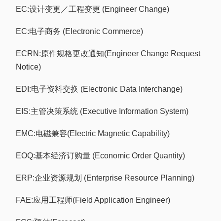
EC:设计变更／工程变更 (Engineer Change)
EC:电子商务 (Electronic Commerce)
ECRN:原件规格更改通知(Engineer Change Request
Notice)
EDI:电子资料交换 (Electronic Data Interchange)
EIS:主管决策系统 (Executive Information System)
EMC:电磁兼容(Electric Magnetic Capability)
EOQ:基本经济订购量 (Economic Order Quantity)
ERP:企业资源规划 (Enterprise Resource Planning)
FAE:应用工程师(Field Application Engineer)