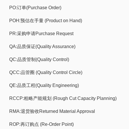
PO:订单(Purchase Order)
POH:预估在手量 (Product on Hand)
PR:采购申请Purchase Request
QA:品质保证(Quality Assurance)
QC:品质管制(Quality Control)
QCC:品管圈 (Quality Control Circle)
QE:品质工程(Quality Engineering)
RCCP:粗略产能规划 (Rough Cut Capacity Planning)
RMA:退货验收Returned Material Approval
ROP:再订购点 (Re-Order Point)