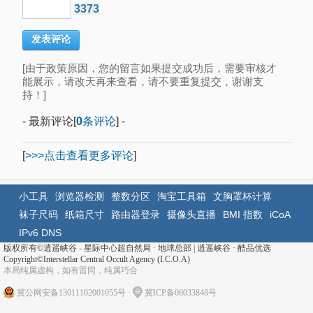
3373
[由于政策原因，您的留言如果提交成功后，需要审核才
能展示，请改天再来查看，请不要重复提交，谢谢支
持！]
- 最新评论[
0
条评论
] -
[
>>>点击查看更多评论
]
小工具
浏览器检测
整数分区
淘宝工具箱
文胸罩杯计算
袜子尺码
纸箱尺寸
路由器登录
摄像头直播
BMI 指数
iCoA
IPv6 DNS
版权所有©
逍遥峡谷 - 星际中心超自然局 · 地球总部
|
逍遥峡谷
·
酷品优选
Copyright©Interstellar Central Occult Agency (I.C.O.A)
本局纯属虚构，如有雷同，纯属巧合
冀公网安备13011102001055号
·
冀ICP备06033848号