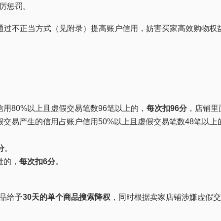
厉惩罚。
指通过不正当方式（见附录）提高账户信用，妨害买家高效购物权
信用80%以上且虚假交易笔数96笔以上的，
每次扣96分
，店铺里
假交易产生的信用占账户信用50%以上且虚假交易笔数48笔以上
分
。
量的，
每次扣6分
。
品给予
30天的单个商品搜索降权
，同时根据卖家店铺涉嫌虚假交