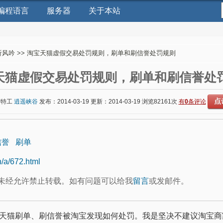
编程语言
服务器
关于本站
听风吟
>> 淘宝天猫虚假交易处罚规则，刷单和刷信誉处罚规则
天猫虚假交易处罚规则，刷单和刷信誉处
点
席特工
逍遥峡谷
发布：2014-03-19 更新：2014-03-19 浏览
82161次
有
0
条评论
信誉
刷单
n/a/672.html
未经允许禁止转载。如有问题可以给我
留言
或发邮件。
天猫刷单、刷信誉被淘宝发现如何处罚。我是坚决不建议淘宝商