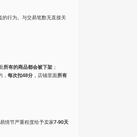
益的行为。与交易笔数无直接关
面
所有的商品都会被下架
；
的，
每次扣48分
，店铺里面
所有
易情节严重程度给予卖家
7-90天