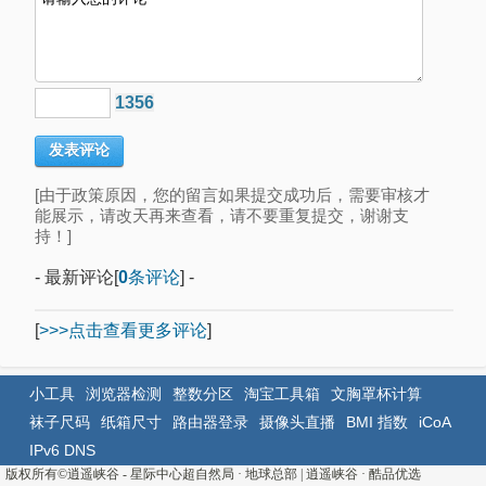
1356
[由于政策原因，您的留言如果提交成功后，需要审核才
能展示，请改天再来查看，请不要重复提交，谢谢支
持！]
- 最新评论[
0
条评论
] -
[
>>>点击查看更多评论
]
小工具
浏览器检测
整数分区
淘宝工具箱
文胸罩杯计算
袜子尺码
纸箱尺寸
路由器登录
摄像头直播
BMI 指数
iCoA
IPv6 DNS
版权所有©
逍遥峡谷 - 星际中心超自然局 · 地球总部
|
逍遥峡谷
·
酷品优选