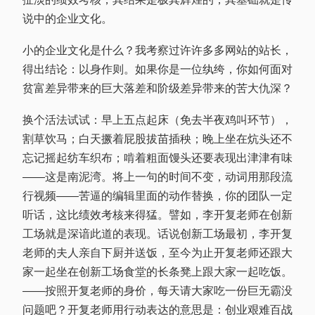
说中的企业文化。
小的企业文化是什么？我考察过许许多多网站的站长，
得出结论：以身作则。如果你是一位纨绔，你如何面对
贫富差异带来的巨大落差和阶级差异带来的苦大仇深？
换个活法试试：早上五点起床（免去半夜鸡叫环节），
割草饮马；白天撅着屁股拔苗插秧；晚上坐在炕头还不
忘记摇起纺车织布；啃着粗面馒头还要表现出津津有味
——这是南泥湾。将上一句的时间不变，动词用那段流
行视频——苦逼的编辑里面的动作替换，你的团队一定
听话，这比绩效考核来得猛。譬如，李开复老师在创新
工场就是深谙此道的表现。话说创新工场最初，李开复
老师的夫人亲自下厨并送饭，至今为止开复老师还跟大
家一起坐在创新工场食堂的长条凳上跟大家一起吃饭。
——按照开复老师的身价，每天请大家吃一份巨无霸没
问题吧？开复老师用行动表达的意思是：创业艰难百战