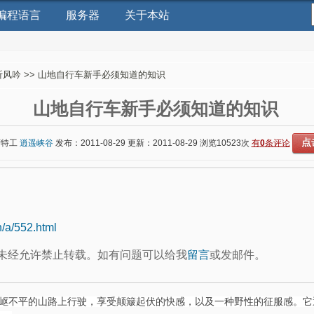
编程语言
服务器
关于本站
听风吟
>> 山地自行车新手必须知道的知识
山地自行车新手必须知道的知识
点
席特工
逍遥峡谷
发布：2011-08-29 更新：2011-08-29 浏览
10523次
有
0
条评论
n/a/552.html
未经允许禁止转载。如有问题可以给我
留言
或发邮件。
不平的山路上行驶，享受颠簸起伏的快感，以及一种野性的征服感。它通常使