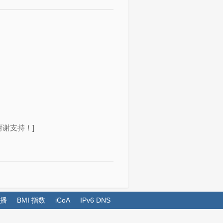
谢支持！]
播
BMI 指数
iCoA
IPv6 DNS