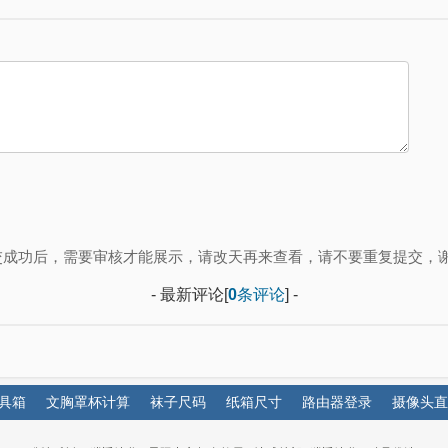
交成功后，需要审核才能展示，请改天再来查看，请不要重复提交，谢
- 最新评论[
0
条评论
] -
具箱
文胸罩杯计算
袜子尺码
纸箱尺寸
路由器登录
摄像头直