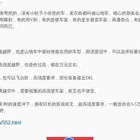
叉。
路弯把的，没有小轮子小坐垫的车，老百姓都叫做山地车。细心的朋友会
用碟刹，有的用V刹；有的是硬车架，有的是全避震车架；再通俗点，有
同而已。
的山地越野，也是山地车中最轻便最实用的车型，因强度适中，可以追求轻量
的高强度越野，但造价过高，都在万元左右。
玩，也可以飞台阶，高强度要求，部分装备接近DH。
，腾越空中，需要很重的高强度车架，前叉也不便宜。
0公里/时的速度冲下，拥有巨长的双肩前叉，超高强度要求，一般造价在3-
野。
a/552.html