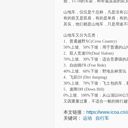
胎，15-18的车架，和带减震器的前
山地车，仅仅是个总称，凡是没有公
有的前叉是双肩，有的是单肩；有的
其实，他们都是山地车，只是用途不
山地车又分为五类：
1、普通越野XC(Cross Country)
50%上坡、50%下坡：用于普通
2、双人竞速DS(Dual Slalom)
70%上坡、30%下坡：适合竞赛级
3、自由骑FR (Free Ride)
40%上坡、60%下坡：野地丛林里
4、飞跃DJ (Dirt Jumping)
30%上坡、70%下坡：飞土包的车
5、速降DH (Down Hill)
0%上坡、100%下坡：从山顶以6
又因重量过重，不适合一般的骑行越
本文链接：
https://www.icoa.cn/
关键词：
运动
自行车