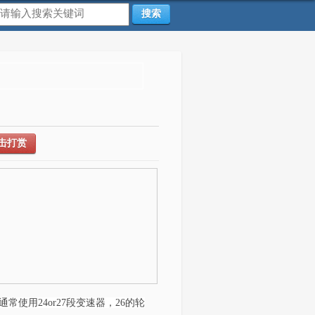
搜索
击打赏
用24or27段变速器，26的轮