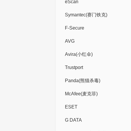
eScan
Symantec(赛门铁克)
F-Secure
AVG
Avira(小红伞)
Trustport
Panda(熊猫杀毒)
McAfee(麦克菲)
ESET
G DATA