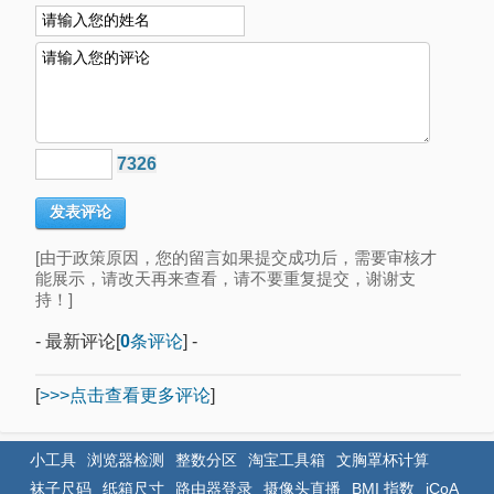
7326
[由于政策原因，您的留言如果提交成功后，需要审核才
能展示，请改天再来查看，请不要重复提交，谢谢支
持！]
- 最新评论[
0
条评论
] -
[
>>>点击查看更多评论
]
小工具
浏览器检测
整数分区
淘宝工具箱
文胸罩杯计算
袜子尺码
纸箱尺寸
路由器登录
摄像头直播
BMI 指数
iCoA