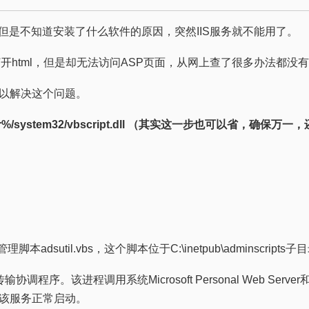
用，但是不知道安装了什么软件的原因，突然IIS服务就不能用了。
打开html，但是却无法访问ASP页面，从网上查了很多办法都没
以解决这个问题。
ndir%/system32/vbscript.dll （其实这一步也可以省，确保
本adsutil.vbs，这个脚本位于C:\inetpub\adminscripts子目
输协调程序。该进程调用系统Microsoft Personal Web Server和Mi
该服务正常启动。