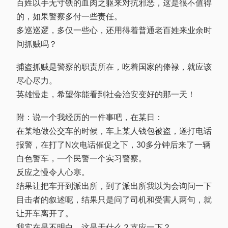
百姓以手无寸铁的血肉之躯来对抗邪恶，这是很不值得
的，如果警察多付一些责任。
多巡巡逻，多仅一些心，还用得着普通老百姓来业余时
间抓贼吗？
捕盗抓贼是警察的职责所在，吃着国家的俸禄，就应该
尽心尽力。
英雄慢走，希望你能看到社会治安变好的那一天！
附：说一个我经历的一件事吧，在某日：
在某地做公交车的时候，车上某人钱包被盗，遂打电话
报警，在打了N次电话催促之下，30多分钟后来了一辆
白色警车，一个民警一个实习警察。
反应之慢令人心寒。
结果让把车开到派出所，到了派出所我以为会询问一下
目击者的叙述呢，结果只是问了司机和受害人两句，就
让开车离开了。
我实在是不明白，这是干什么？支应一下？