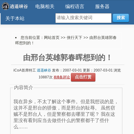
电脑相关
编程语言
服务器
搜索
关于本站
您当前位置：
网站首页
>>
侠行天下
>> 由邢台英雄郭春
晖想到的！
由邢台英雄郭春晖想到的！
iCoA首席特工
逍遥峡谷
发布：2007-03-01 更新：2007-03-01 浏览
点击打赏
10887次
有
0
条评论
内容简介
我在异乡，不太了解这个事件。但是我想说的是，
这并不是邢台的骄傲，而是邢台的耻辱。 虽然窃
贼不是邢台人，但是警察都去哪里了呢？ 我在这
里没有看到应当去做些什么的警察都干了些什
么……