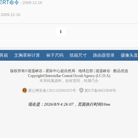
ERT命令
- 2009-12-16
- 2009-12-16
1
具箱
文胸罩杯计算
袜子尺码
纸箱尺寸
路由器登录
摄像头直
版权所有©
逍遥峡谷 - 星际中心超自然局 · 地球总部
|
逍遥峡谷
·
酷品优选
Copyright©Interstellar Central Occult Agency (I.C.O.A)
本局纯属虚构，如有雷同，纯属巧合
冀公网安备13011102001055号
·
冀ICP备06033848号
现在是：2026/8/9 4:26:07，页面执行时间10ms