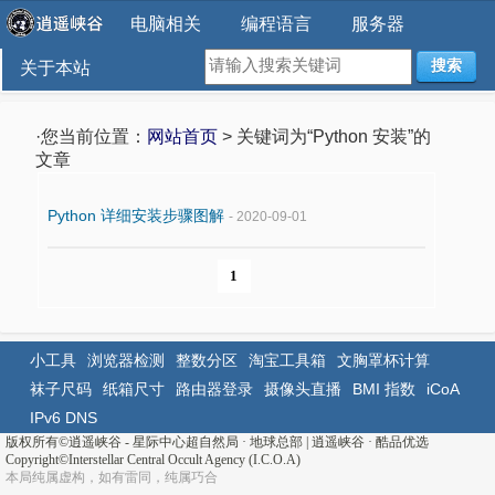
电脑相关
编程语言
服务器
搜索
关于本站
·您当前位置：
网站首页
> 关键词为“Python 安装”的
文章
Python 详细安装步骤图解
- 2020-09-01
1
小工具
浏览器检测
整数分区
淘宝工具箱
文胸罩杯计算
袜子尺码
纸箱尺寸
路由器登录
摄像头直播
BMI 指数
iCoA
IPv6 DNS
版权所有©
逍遥峡谷 - 星际中心超自然局 · 地球总部
|
逍遥峡谷
·
酷品优选
Copyright©Interstellar Central Occult Agency (I.C.O.A)
本局纯属虚构，如有雷同，纯属巧合