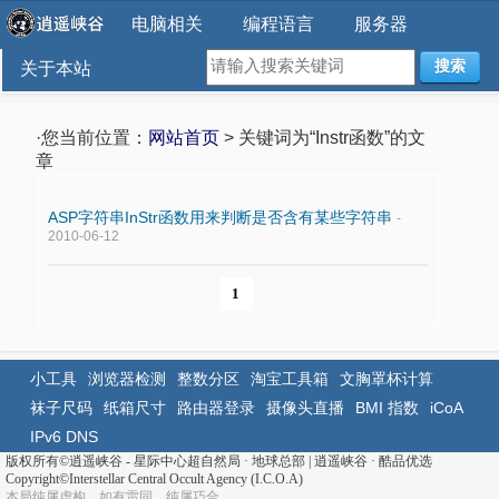
电脑相关
编程语言
服务器
搜索
关于本站
·您当前位置：
网站首页
> 关键词为“Instr函数”的文
章
ASP字符串InStr函数用来判断是否含有某些字符串
-
2010-06-12
1
小工具
浏览器检测
整数分区
淘宝工具箱
文胸罩杯计算
袜子尺码
纸箱尺寸
路由器登录
摄像头直播
BMI 指数
iCoA
IPv6 DNS
版权所有©
逍遥峡谷 - 星际中心超自然局 · 地球总部
|
逍遥峡谷
·
酷品优选
Copyright©Interstellar Central Occult Agency (I.C.O.A)
本局纯属虚构，如有雷同，纯属巧合