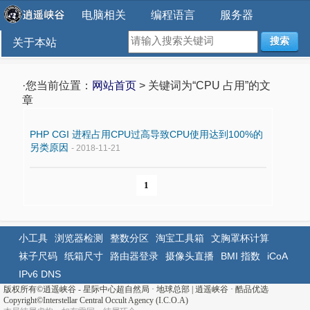
电脑相关
编程语言
服务器
搜索
关于本站
·您当前位置：
网站首页
> 关键词为“CPU 占用”的文
章
PHP CGI 进程占用CPU过高导致CPU使用达到100%的
另类原因
- 2018-11-21
1
小工具
浏览器检测
整数分区
淘宝工具箱
文胸罩杯计算
袜子尺码
纸箱尺寸
路由器登录
摄像头直播
BMI 指数
iCoA
IPv6 DNS
版权所有©
逍遥峡谷 - 星际中心超自然局 · 地球总部
|
逍遥峡谷
·
酷品优选
Copyright©Interstellar Central Occult Agency (I.C.O.A)