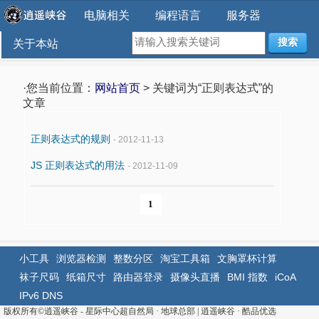
电脑相关
编程语言
服务器
搜索
关于本站
·您当前位置：
网站首页
> 关键词为“正则表达式”的
文章
正则表达式的规则
- 2012-11-13
JS 正则表达式的用法
- 2012-11-09
1
小工具
浏览器检测
整数分区
淘宝工具箱
文胸罩杯计算
袜子尺码
纸箱尺寸
路由器登录
摄像头直播
BMI 指数
iCoA
IPv6 DNS
版权所有©
逍遥峡谷 - 星际中心超自然局 · 地球总部
|
逍遥峡谷
·
酷品优选