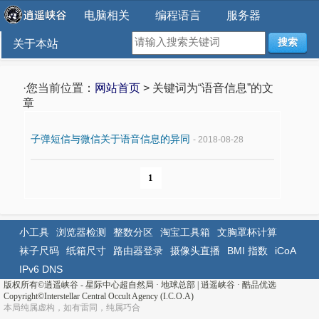
电脑相关
编程语言
服务器
搜索
关于本站
·您当前位置：
网站首页
> 关键词为“语音信息”的文
章
子弹短信与微信关于语音信息的异同
- 2018-08-28
1
小工具
浏览器检测
整数分区
淘宝工具箱
文胸罩杯计算
袜子尺码
纸箱尺寸
路由器登录
摄像头直播
BMI 指数
iCoA
IPv6 DNS
版权所有©
逍遥峡谷 - 星际中心超自然局 · 地球总部
|
逍遥峡谷
·
酷品优选
Copyright©Interstellar Central Occult Agency (I.C.O.A)
本局纯属虚构，如有雷同，纯属巧合