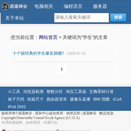
电脑相关
编程语言
服务器
搜索
关于本站
·您当前位置：
网站首页
> 关键词为“学生”的文章
十个较经典的学生爆笑插嘴!!
- 2009-07-31
1
小工具
浏览器检测
整数分区
淘宝工具箱
文胸罩杯计算
袜子尺码
纸箱尺寸
路由器登录
摄像头直播
BMI 指数
iCoA
IPv6 DNS
版权所有©
逍遥峡谷 - 星际中心超自然局 · 地球总部
|
逍遥峡谷
·
酷品优选
Copyright©Interstellar Central Occult Agency (I.C.O.A)
本局纯属虚构，如有雷同，纯属巧合