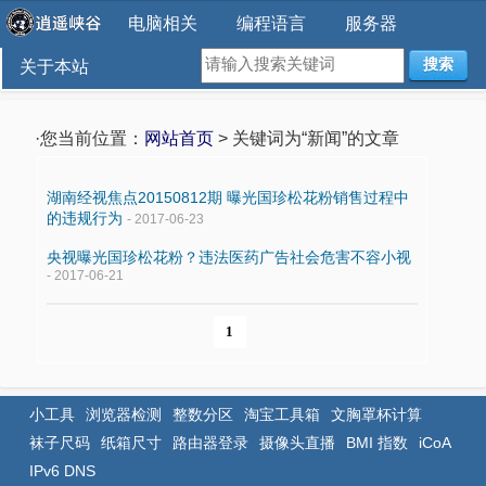
电脑相关
编程语言
服务器
搜索
关于本站
·您当前位置：
网站首页
> 关键词为“新闻”的文章
湖南经视焦点20150812期 曝光国珍松花粉销售过程中
的违规行为
- 2017-06-23
央视曝光国珍松花粉？违法医药广告社会危害不容小视
- 2017-06-21
1
小工具
浏览器检测
整数分区
淘宝工具箱
文胸罩杯计算
袜子尺码
纸箱尺寸
路由器登录
摄像头直播
BMI 指数
iCoA
IPv6 DNS