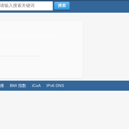
搜索
播
BMI 指数
iCoA
IPv6 DNS