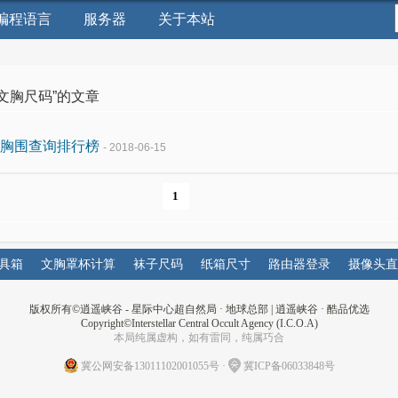
编程语言
服务器
关于本站
“文胸尺码”的文章
胸围查询排行榜
- 2018-06-15
1
具箱
文胸罩杯计算
袜子尺码
纸箱尺寸
路由器登录
摄像头直
版权所有©
逍遥峡谷 - 星际中心超自然局 · 地球总部
|
逍遥峡谷
·
酷品优选
Copyright©Interstellar Central Occult Agency (I.C.O.A)
本局纯属虚构，如有雷同，纯属巧合
冀公网安备13011102001055号
·
冀ICP备06033848号