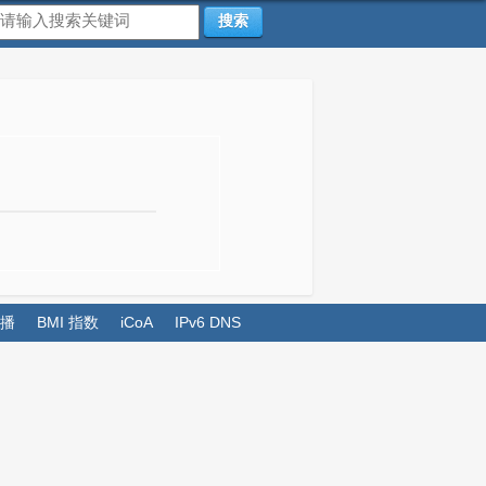
搜索
播
BMI 指数
iCoA
IPv6 DNS