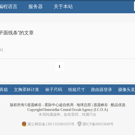
编程语言
服务器
关于本站
“平面线条”的文章
31
1
具箱
文胸罩杯计算
袜子尺码
纸箱尺寸
路由器登录
摄像头直
版权所有©
逍遥峡谷 - 星际中心超自然局 · 地球总部
|
逍遥峡谷
·
酷品优选
Copyright©Interstellar Central Occult Agency (I.C.O.A)
本局纯属虚构，如有雷同，纯属巧合
冀公网安备13011102001055号
·
冀ICP备06033848号