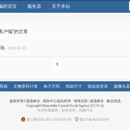
编程语言
服务器
关于本站
“客户端”的文章
场
- 2011-07-21
1
具箱
文胸罩杯计算
袜子尺码
纸箱尺寸
路由器登录
摄像头直
版权所有©
逍遥峡谷 - 星际中心超自然局 · 地球总部
|
逍遥峡谷
·
酷品优选
Copyright©Interstellar Central Occult Agency (I.C.O.A)
本局纯属虚构，如有雷同，纯属巧合
冀公网安备13011102001055号
·
冀ICP备06033848号