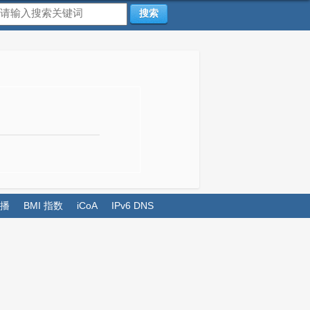
搜索
播
BMI 指数
iCoA
IPv6 DNS